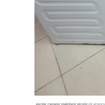
avcılar çamaşır makinesi servisi
mi arıyorsu