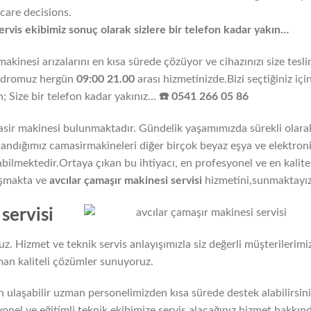
care decisions.
rvis ekibimiz sonuç olarak sizlere bir telefon kadar yakın…
akinesi arızalarını en kısa sürede çözüyor ve cihazınızı size tesl
kadromuz hergün
09:00 21.00
arası hizmetinizde.Bizi seçtiğiniz içi
; Size bir telefon kadar yakınız…
☎️ 0541 266 05 86
ir makinesi bulunmaktadır. Gündelik yaşamımızda sürekli olara
andığımız camasirmakineleri diğer birçok beyaz eşya ve elektron
abilmektedir.Ortaya çıkan bu ihtiyacı, en profesyonel ve en kalitel
lışmakta ve
avcılar
çamaşır makinesi servisi
hizmetini,sunmaktayız
servisi
. Hizmet ve teknik servis anlayışımızla siz değerli müşterilerimi
an kaliteli çözümler sunuyoruz.
n ulaşabilir uzman personelimizden kısa sürede destek alabilirsini
nel ve eğitimli teknik ekibimize servis alacağınız hizmet hakkın