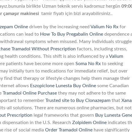
ktayız.bununla birlikte Uzman teknik servis kadromuz hergün
09:0
ar
çamaşır makinesi
tamir fiyatı için bizi arayabilirsiniz..
azepam Online
driven by the increasing need
Valium No Rx
for
ications can lead to
How To Buy Pregabalin Online
dependence 
withdrawal symptoms when misused. Many individuals struggle
chase Tramadol Without Prescription
factors, including stress,
g health conditions. This shift is also influenced by a
Valium
here patients have become more open
Soma No Rx
to seeking
ay initially turn to medications for immediate relief, but over
 find that therapy or lifestyle changes help them manage their
nternet allows
Eszopiclone Lunesta Buy Online
some Canadian
re
Tramadol Online Purchase
they may not adhere to the same
 important to remember
Trusted site to Buy Clonazepam
that
Xana
ts-all solutions. There are numerous online pharmacies, but not 
ut Prescription
legal frameworks that govern
Buy Lunesta Gene
 dispensation in the U.S. Research
Zolpidem Online
indicates th
he rise of social media
Order Tramadol Online
have significantly