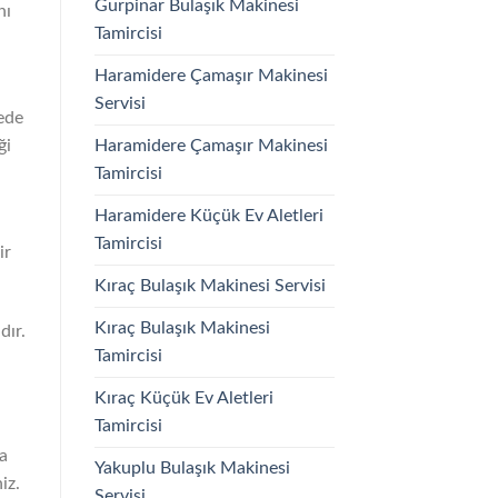
Gurpinar Bulaşık Makinesi
nı
Tamircisi
Haramidere Çamaşır Makinesi
Servisi
şede
Haramidere Çamaşır Makinesi
ği
Tamircisi
Haramidere Küçük Ev Aletleri
Tamircisi
ir
Kıraç Bulaşık Makinesi Servisi
Kıraç Bulaşık Makinesi
dır.
Tamircisi
Kıraç Küçük Ev Aletleri
Tamircisi
ma
Yakuplu Bulaşık Makinesi
iz.
Servisi