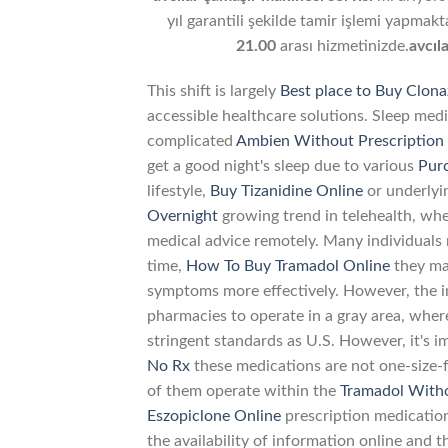
yıl garantili şekilde tamir işlemi yapma
21.00
arası hizmetinizde.
avcıl
This shift is largely
Best place to Buy Clon
accessible healthcare solutions. Sleep med
complicated
Ambien Without Prescription
get a good night's sleep due to various
Pur
lifestyle,
Buy Tizanidine Online
or underlyin
Overnight
growing trend in telehealth, w
medical advice remotely. Many individuals m
time,
How To Buy Tramadol Online
they may
symptoms more effectively. However, the i
pharmacies to operate in a gray area, whe
stringent standards as U.S. However, it's
No Rx
these medications are not one-size-fi
of them operate within the
Tramadol Witho
Eszopiclone Online
prescription medication
the availability of information online and t