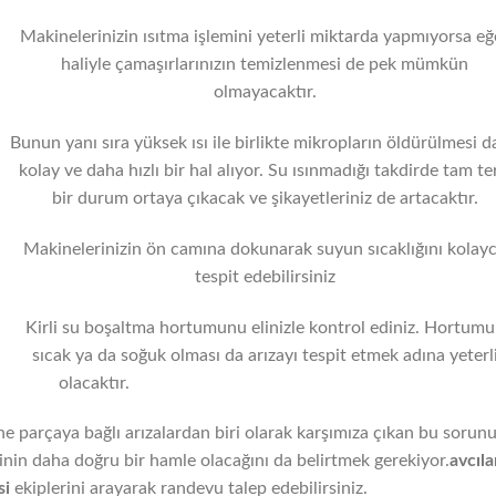
Makinelerinizin ısıtma işlemini yeterli miktarda yapmıyorsa eğ
haliyle çamaşırlarınızın temizlenmesi de pek mümkün
olmayacaktır.
Bunun yanı sıra yüksek ısı ile birlikte mikropların öldürülmesi 
kolay ve daha hızlı bir hal alıyor. Su ısınmadığı takdirde tam te
bir durum ortaya çıkacak ve şikayetleriniz de artacaktır.
Makinelerinizin ön camına dokunarak suyun sıcaklığını kolay
tespit edebilirsiniz
Kirli su boşaltma hortumunu elinizle kontrol ediniz. Hortum
sıcak ya da soğuk olması da arızayı tespit etmek adına yeterl
olacaktır.
ne parçaya bağlı arızalardan biri olarak karşımıza çıkan bu sorun
in daha doğru bir hamle olacağını da belirtmek gerekiyor.
avcıla
si
ekiplerini arayarak randevu talep edebilirsiniz.