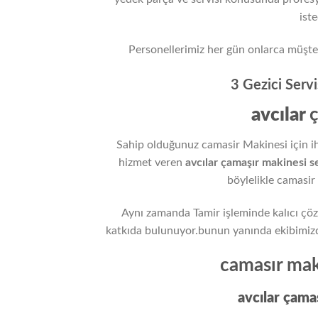
iste
Personellerimiz her gün onlarca müşteri
3 Gezici Serv
avcılar
ç
Sahip olduğunuz camasir Makinesi için i
hizmet veren
avcılar
çamaşır makinesi s
böylelikle camasir
Aynı zamanda Tamir işleminde kalıcı çöz
katkıda bulunuyor.bunun yanında ekibimizden
camasır maki
avcılar çama