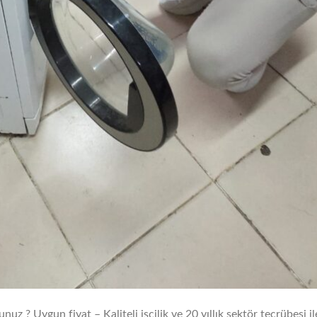
nuz ? Uygun fiyat – Kaliteli işçilik ve 20 yıllık sektör tecrübesi il