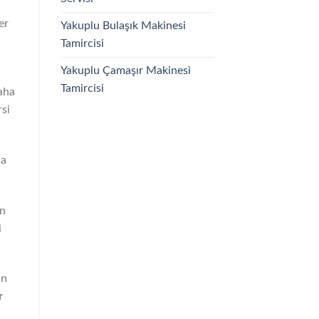
er
Yakuplu Bulaşık Makinesi
Tamircisi
Yakuplu Çamaşır Makinesi
Tamircisi
daha
rsi
ca
un
i
un
r