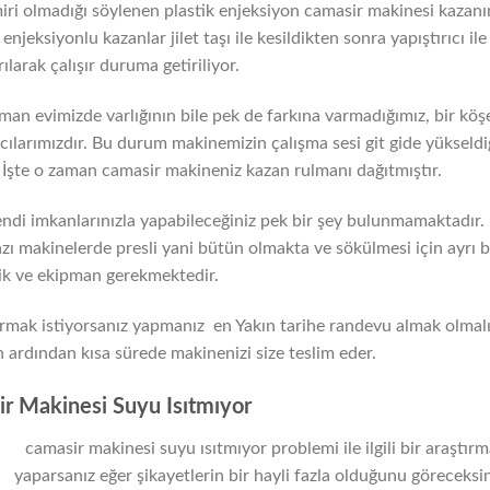
miri olmadığı söylenen plastik enjeksiyon camasir makinesi kazanı
 enjeksiyonlu kazanlar jilet taşı ile kesildikten sonra yapıştırıcı ile
rılarak çalışır duruma getiriliyor.
man evimizde varlığının bile pek de farkına varmadığımız, bir kö
mcılarımızdır. Bu durum makinemizin çalışma sesi git gide yükseldi
r. İşte o zaman camasir makineniz kazan rulmanı dağıtmıştır.
endi imkanlarınızla yapabileceğiniz pek bir şey bulunmamaktadır.
zı makinelerde presli yani bütün olmakta ve sökülmesi için ayrı b
lik ve ekipman gerekmektedir.
rmak istiyorsanız yapmanız en Yakın tarihe randevu almak olmalı
 ardından kısa sürede makinenizi size teslim eder.
r Makinesi Suyu Isıtmıyor
camasir makinesi suyu ısıtmıyor problemi ile ilgili bir araştır
yaparsanız eğer şikayetlerin bir hayli fazla olduğunu göreceksin