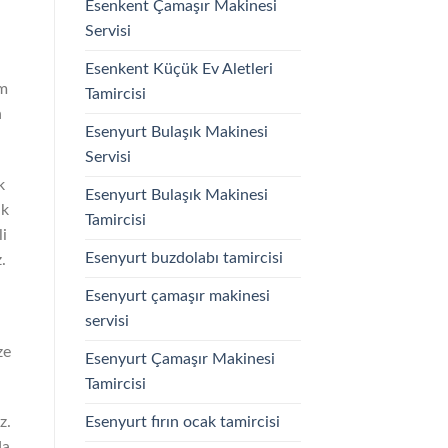
Esenkent Çamaşır Makinesi
Servisi
Esenkent Küçük Ev Aletleri
im
Tamircisi
n
Esenyurt Bulaşık Makinesi
Servisi
k
Esenyurt Bulaşık Makinesi
ik
Tamircisi
i
Esenyurt buzdolabı tamircisi
.
Esenyurt çamaşır makinesi
servisi
ze
Esenyurt Çamaşır Makinesi
Tamircisi
Esenyurt fırın ocak tamircisi
z.
da