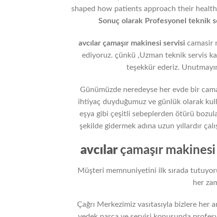
shaped how patients approach their health
Sonuç olarak Profesyonel teknik se
avcılar çamaşır makinesi servisi
camasir m
ediyoruz. çünkü ,Uzman teknik servis 
teşekkür ederiz. Unutmayın
Günümüzde neredeyse her evde bir camas
ihtiyaç duyduğumuz ve günlük olarak kull
eşya gibi çeşitli sebeplerden ötürü bozul
şekilde gidermek adına uzun yıllardır ça
avcılar
çamaşır makinesi 
Müşteri memnuniyetini ilk sırada tutuyoruz
her zam
Çağrı Merkezimiz vasıtasıyla bizlere her a
yedek parça ve servisi konusunda profesyo