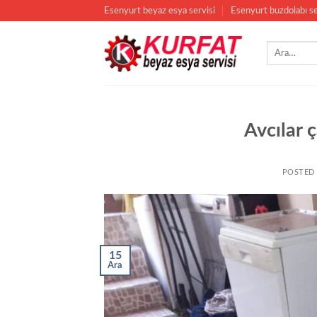
İçeriğe
Esenyurt beyaz esya servisi
Esenyurt buzdolabı se
atla
Avcılar 
POSTED
15
Ara