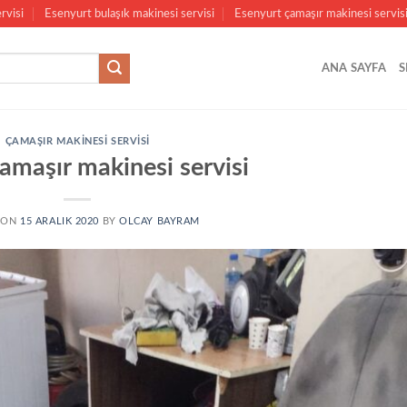
rvisi
Esenyurt bulaşık makinesi servisi
Esenyurt çamaşır makinesi servis
ANA SAYFA
S
ÇAMAŞIR MAKINESI SERVISI
çamaşır makinesi servisi
 ON
15 ARALIK 2020
BY
OLCAY BAYRAM