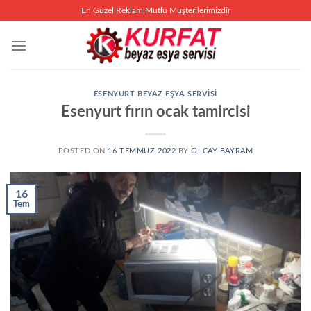
İçeriğe
En Güzel Reklam Mutlu Müşterilerimizdir
atla
ESENYURT BEYAZ EŞYA SERVISI
Esenyurt fırın ocak tamircisi
POSTED ON
16 TEMMUZ 2022
BY
OLCAY BAYRAM
16
Tem