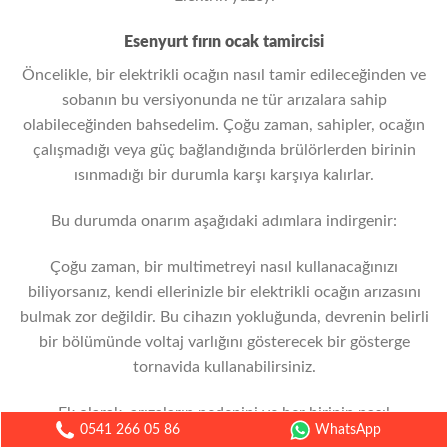
Esenyurt fırın ocak tamircisi
Öncelikle, bir elektrikli ocağın nasıl tamir edileceğinden ve
sobanın bu versiyonunda ne tür arızalara sahip
olabileceğinden bahsedelim. Çoğu zaman, sahipler, ocağın
çalışmadığı veya güç bağlandığında brülörlerden birinin
ısınmadığı bir durumla karşı karşıya kalırlar.
Bu durumda onarım aşağıdaki adımlara indirgenir:
Çoğu zaman, bir multimetreyi nasıl kullanacağınızı
biliyorsanız, kendi ellerinizle bir elektrikli ocağın arızasını
bulmak zor değildir. Bu cihazın yokluğunda, devrenin belirli
bir bölümünde voltaj varlığını gösterecek bir gösterge
tornavida kullanabilirsiniz.
Ek olarak, arızaların nedenini ve her birinin nasıl
0541 266 05 86
WhatsApp
onarılacağını bilmeniz için ocağın neden çalışmayı