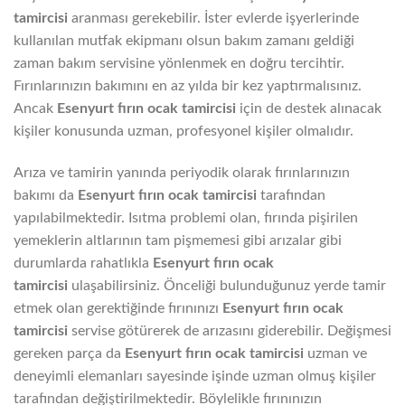
tamircisi
aranması gerekebilir. İster evlerde işyerlerinde
kullanılan mutfak ekipmanı olsun bakım zamanı geldiği
zaman bakım servisine yönlenmek en doğru tercihtir.
Fırınlarınızın bakımını en az yılda bir kez yaptırmalısınız.
Ancak
Esenyurt fırın ocak tamircisi
için de destek alınacak
kişiler konusunda uzman, profesyonel kişiler olmalıdır.
Arıza ve tamirin yanında periyodik olarak fırınlarınızın
bakımı da
Esenyurt fırın ocak tamircisi
tarafından
yapılabilmektedir. Isıtma problemi olan, fırında pişirilen
yemeklerin altlarının tam pişmemesi gibi arızalar gibi
durumlarda rahatlıkla
Esenyurt fırın ocak
tamircisi
ulaşabilirsiniz. Önceliği bulunduğunuz yerde tamir
etmek olan gerektiğinde fırınınızı
Esenyurt fırın ocak
tamircisi
servise götürerek de arızasını giderebilir. Değişmesi
gereken parça da
Esenyurt fırın ocak tamircisi
uzman ve
deneyimli elemanları sayesinde işinde uzman olmuş kişiler
tarafından değiştirilmektedir. Böylelikle fırınınızın