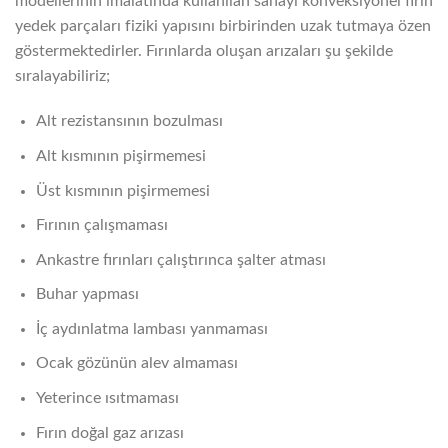
modellerinin imalatında kullanılan sanayi konveksiyonel fırın
yedek parçaları fiziki yapısını birbirinden uzak tutmaya özen
göstermektedirler. Fırınlarda oluşan arızaları şu şekilde
sıralayabiliriz;
Alt rezistansının bozulması
Alt kısmının pişirmemesi
Üst kısmının pişirmemesi
Fırının çalışmaması
Ankastre fırınları çalıştırınca şalter atması
Buhar yapması
İç aydınlatma lambası yanmaması
Ocak gözünün alev almaması
Yeterince ısıtmaması
Fırın doğal gaz arızası