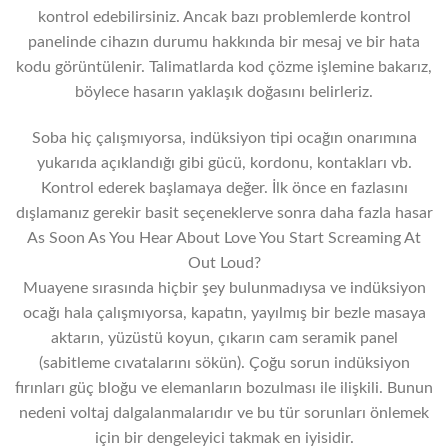
kontrol edebilirsiniz. Ancak bazı problemlerde kontrol
panelinde cihazın durumu hakkında bir mesaj ve bir hata
kodu görüntülenir. Talimatlarda kod çözme işlemine bakarız,
böylece hasarın yaklaşık doğasını belirleriz.
Soba hiç çalışmıyorsa, indüksiyon tipi ocağın onarımına
yukarıda açıklandığı gibi gücü, kordonu, kontakları vb.
Kontrol ederek başlamaya değer. İlk önce en fazlasını
dışlamanız gerekir basit seçeneklerve sonra daha fazla hasar
As Soon As You Hear About Love You Start Screaming At
Out Loud?
Muayene sırasında hiçbir şey bulunmadıysa ve indüksiyon
ocağı hala çalışmıyorsa, kapatın, yayılmış bir bezle masaya
aktarın, yüzüstü koyun, çıkarın cam seramik panel
(sabitleme cıvatalarını sökün). Çoğu sorun indüksiyon
fırınları güç bloğu ve elemanların bozulması ile ilişkili. Bunun
nedeni voltaj dalgalanmalarıdır ve bu tür sorunları önlemek
için bir dengeleyici takmak en iyisidir.