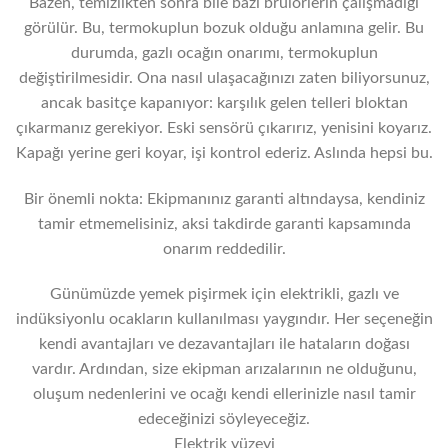
Bazen, temizlikten sonra bile bazı brülörlerin çalışmadığı
görülür. Bu, termokuplun bozuk olduğu anlamına gelir. Bu
durumda, gazlı ocağın onarımı, termokuplun
değiştirilmesidir. Ona nasıl ulaşacağınızı zaten biliyorsunuz,
ancak basitçe kapanıyor: karşılık gelen telleri bloktan
çıkarmanız gerekiyor. Eski sensörü çıkarırız, yenisini koyarız.
Kapağı yerine geri koyar, işi kontrol ederiz. Aslında hepsi bu.
Bir önemli nokta: Ekipmanınız garanti altındaysa, kendiniz
tamir etmemelisiniz, aksi takdirde garanti kapsamında
onarım reddedilir.
Günümüzde yemek pişirmek için elektrikli, gazlı ve
indüksiyonlu ocakların kullanılması yaygındır. Her seçeneğin
kendi avantajları ve dezavantajları ile hataların doğası
vardır. Ardından, size ekipman arızalarının ne olduğunu,
oluşum nedenlerini ve ocağı kendi ellerinizle nasıl tamir
edeceğinizi söyleyeceğiz.
Elektrik yüzeyi