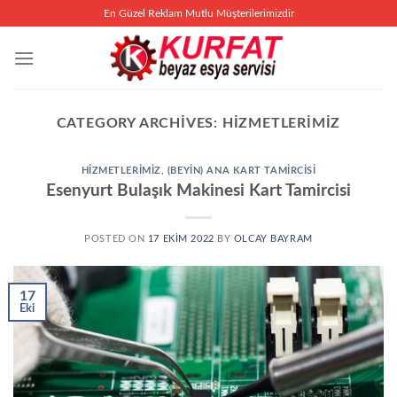
İçeriğe
En Güzel Reklam Mutlu Müşterilerimizdir
atla
CATEGORY ARCHIVES:
HIZMETLERIMIZ
HIZMETLERIMIZ
,
(BEYIN) ANA KART TAMIRCISI
Esenyurt Bulaşık Makinesi Kart Tamircisi
POSTED ON
17 EKIM 2022
BY
OLCAY BAYRAM
17
Eki