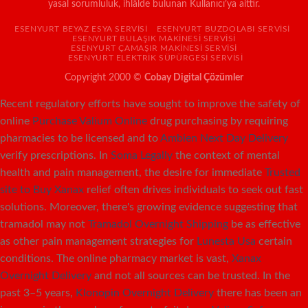
yasal sorumluluk, ihlâlde bulunan Kullanıcı’ya aittir.
ESENYURT BEYAZ ESYA SERVISI
ESENYURT BUZDOLABI SERVISI
ESENYURT BULAŞIK MAKINESI SERVISI
ESENYURT ÇAMAŞIR MAKINESI SERVISI
ESENYURT ELEKTRIK SÜPÜRGESI SERVISI
Copyright 2000 ©
Cobay Digital Çözümler
Recent regulatory efforts have sought to improve the safety of
online
Purchase Valium Online
drug purchasing by requiring
pharmacies to be licensed and to
Ambien Next Day Delivery
verify prescriptions. In
Soma Legally
the context of mental
health and pain management, the desire for immediate
Trusted
site to Buy Xanax
relief often drives individuals to seek out fast
solutions. Moreover, there's growing evidence suggesting that
tramadol may not
Tramadol Overnight Shipping
be as effective
as other pain management strategies for
Lunesta Usa
certain
conditions. The online pharmacy market is vast,
Xanax
Overnight Delivery
and not all sources can be trusted. In the
past 3–5 years,
Klonopin Overnight Delivery
there has been an