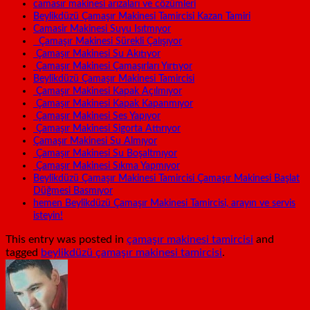
camasır makinesi arızaları ve cözümleri
Beylikdüzü Çamaşır Makinesi Tamircisi Kazan Tamiri
Camasir Makinesi Suyu Isıtmıyor
Çamaşır Makinesi Sürekli Çalışıyor
Çamaşır Makinesi Su Akıtıyor
Çamaşır Makinesi Çamaşırları Yırtıyor
Beylikdüzü Çamaşır Makinesi Tamircisi
Çamaşır Makinesi Kapak Açılmıyor
Çamaşır Makinesi Kapak Kapanmıyor
Çamaşır Makinesi Ses Yapıyor
Çamaşır Makinesi Sigorta Attırıyor
Çamaşır Makinesi Su Almıyor
Çamaşır Makinesi Su Boşaltmıyor
Çamaşır Makinesi Sıkma Yapmıyor
Beylikdüzü Çamaşır Makinesi Tamircisi Çamaşır Makinesi Başlat
Düğmesi Basmıyor
hemen Beylikdüzü Çamaşır Makinesi Tamircisi, arayın ve servis
isteyin!
This entry was posted in
çamaşır makinesi tamircisi
and
tagged
beylikdüzü çamaşır makinesi tamircisi
.