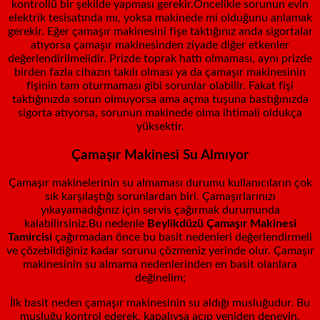
kontrollü bir şekilde yapması gerekir.Öncelikle sorunun evin
elektrik tesisatında mı, yoksa makinede mi olduğunu anlamak
gerekir. Eğer çamaşır makinesini fişe taktığınız anda sigortalar
atıyorsa çamaşır makinesinden ziyade diğer etkenler
değerlendirilmelidir. Prizde toprak hattı olmaması, aynı prizde
birden fazla cihazın takılı olması ya da çamaşır makinesinin
fişinin tam oturmaması gibi sorunlar olabilir. Fakat fişi
taktığınızda sorun olmuyorsa ama açma tuşuna bastığınızda
sigorta atıyorsa, sorunun makinede olma ihtimali oldukça
yüksektir.
Çamaşır Makinesi Su Almıyor
Çamaşır makinelerinin su almaması durumu kullanıcıların çok
sık karşılaştığı sorunlardan biri. Çamaşırlarınızı
yıkayamadığınız için servis çağırmak durumunda
kalabilirsiniz.Bu nedenle
Beylikdüzü
Çamaşır Makinesi
Tamircisi
çağırmadan önce bu basit nedenleri değerlendirmeli
ve çözebildiğiniz kadar sorunu çözmeniz yerinde olur. Çamaşır
makinesinin su almama nedenlerinden en basit olanlara
değinelim;
İlk basit neden çamaşır makinesinin su aldığı musluğudur. Bu
musluğu kontrol ederek, kapalıysa açıp yeniden deneyin.