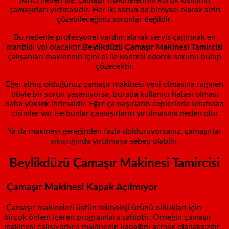
İkinci neden ise, çamaşır makinelerinin körük kısmının
çamaşırları yırtmasıdır. Her iki sorun da bireysel olarak sizin
çözebileceğiniz sorunlar değildir.
Bu nedenle profesyonel yardım alarak servis çağırmak en
mantıklı yol olacaktır.
Beylikdüzü
Çamaşır Makinesi Tamircisi
çalışanları makinenin içini el ile kontrol ederek sorunu bulup
çözecektir.
Eğer almış olduğunuz çamaşır makinesi yeni olmasına rağmen
böyle bir sorun yaşanıyorsa, burada kullanıcı hatası olması
daha yüksek ihtimaldir. Eğer çamaşırların ceplerinde unutulan
cisimler var ise bunlar çamaşırların yırtılmasına neden olur
Ya da makineyi gereğinden fazla dolduruyorsanız, çamaşırlar
sıkıştığında yırtılmaya sebep olabilir.
Beylikdüzü Çamaşır Makinesi Tamircisi
Çamaşır Makinesi Kapak Açılmıyor
Çamaşır makineleri üstün teknoloji ürünü oldukları için
birçok önlem içeren programlara sahiptir. Örneğin çamaşır
makinesi çalışıyorken makinenin kapağını açmak olanaksızdır.