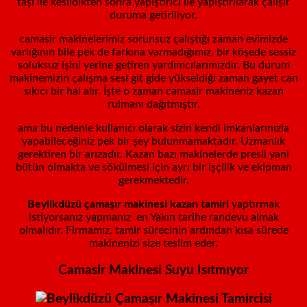
taşı ile kesildikten sonra yapıştırıcı ile yapıştırılarak çalışır
duruma getiriliyor.
camasir makinelerimiz sorunsuz çalıştığı zaman evimizde
varlığının bile pek de farkına varmadığımız, bir köşede sessiz
soluksuz işini yerine getiren yardımcılarımızdır. Bu durum
makinemizin çalışma sesi git gide yükseldiği zaman gayet can
sıkıcı bir hal alır. İşte o zaman camasir makineniz kazan
rulmanı dağıtmıştır.
ama bu nedenle kullanıcı olarak sizin kendi imkanlarınızla
yapabileceğiniz pek bir şey bulunmamaktadır. Uzmanlık
gerektiren bir arızadır. Kazan bazı makinelerde presli yani
bütün olmakta ve sökülmesi için ayrı bir işçilik ve ekipman
gerekmektedir.
Beylikdüzü çamaşır makinesi kazan tamiri
yaptırmak
istiyorsanız yapmanız en Yakın tarihe randevu almak
olmalıdır. Firmamız, tamir sürecinin ardından kısa sürede
makinenizi size teslim eder.
Camasir Makinesi Suyu Isıtmıyor