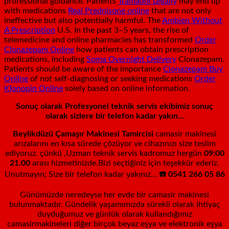
professional guidance. Patients
Tramadol Legally
may end up
with medications
Real Prednisone online
that are not only
ineffective but also potentially harmful. The
Ambien Without
A Prescription
U.S. In the past 3–5 years, the rise of
telemedicine and online pharmacies has transformed
Order
Clonazepam Online
how patients can obtain prescription
medications, including
Soma Overnight Delivery
Clonazepam.
Patients should be aware of the importance
Clonazepam Buy
Online
of not self-diagnosing or seeking medications
Order
Klonopin Online
solely based on online information.
Sonuç olarak Profesyonel teknik servis ekibimiz sonuç
olarak sizlere bir telefon kadar yakın…
Beylikdüzü Çamaşır Makinesi Tamircisi
camasir makinesi
arızalarını en kısa sürede çözüyor ve cihazınızı size teslim
ediyoruz. çünkü ,Uzman teknik servis kadromuz hergün
09:00
21.00
arası hizmetinizde.Bizi seçtiğiniz için teşekkür ederiz.
Unutmayın; Size bir telefon kadar yakınız…
☎️ 0541 266 05 86
Günümüzde neredeyse her evde bir camasir makinesi
bulunmaktadır. Gündelik yaşamımızda sürekli olarak ihtiyaç
duyduğumuz ve günlük olarak kullandığımız
camasirmakineleri diğer birçok beyaz eşya ve elektronik eşya