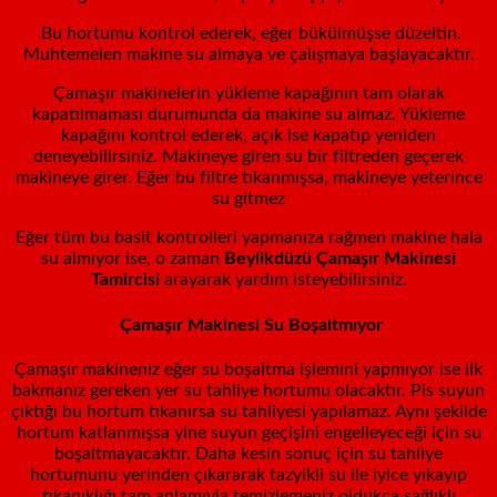
Bu hortumu kontrol ederek, eğer bükülmüşse düzeltin.
Muhtemelen makine su almaya ve çalışmaya başlayacaktır.
Çamaşır makinelerin yükleme kapağının tam olarak
kapatılmaması durumunda da makine su almaz. Yükleme
kapağını kontrol ederek, açık ise kapatıp yeniden
deneyebilirsiniz. Makineye giren su bir filtreden geçerek
makineye girer. Eğer bu filtre tıkanmışsa, makineye yeterince
su gitmez
Eğer tüm bu basit kontrolleri yapmanıza rağmen makine hala
su almıyor ise, o zaman
Beylikdüzü
Çamaşır Makinesi
Tamircisi
arayarak yardım isteyebilirsiniz.
Çamaşır Makinesi Su Boşaltmıyor
Çamaşır makineniz eğer su boşaltma işlemini yapmıyor ise ilk
bakmanız gereken yer su tahliye hortumu olacaktır. Pis suyun
çıktığı bu hortum tıkanırsa su tahliyesi yapılamaz. Aynı şekilde
hortum katlanmışsa yine suyun geçişini engelleyeceği için su
boşaltmayacaktır. Daha kesin sonuç için su tahliye
hortumunu yerinden çıkararak tazyikli su ile iyice yıkayıp
tıkanıklığı tam anlamıyla temizlemeniz oldukça sağlıklı