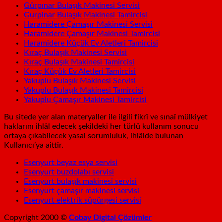
Gürpınar Bulaşık Makinesi Servisi
Gurpinar Bulaşık Makinesi Tamircisi
Haramidere Çamaşır Makinesi Servisi
Haramidere Çamaşır Makinesi Tamircisi
Haramidere Küçük Ev Aletleri Tamircisi
Kıraç Bulaşık Makinesi Servisi
Kıraç Bulaşık Makinesi Tamircisi
Kıraç Küçük Ev Aletleri Tamircisi
Yakuplu Bulaşık Makinesi Servisi
Yakuplu Bulaşık Makinesi Tamircisi
Yakuplu Çamaşır Makinesi Tamircisi
Bu sitede yer alan materyaller ile ilgili fikrî ve sınaî mülkiyet
haklarını ihlâl edecek şekildeki her türlü kullanım sonucu
ortaya çıkabilecek yasal sorumluluk, ihlâlde bulunan
Kullanıcı’ya aittir.
Esenyurt beyaz esya servisi
Esenyurt buzdolabı servisi
Esenyurt bulaşık makinesi servisi
Esenyurt çamaşır makinesi servisi
Esenyurt elektrik süpürgesi servisi
Copyright 2000 ©
Cobay Digital Çözümler