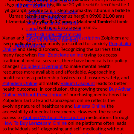
küçük ev aletleri servisi
Uygun fiyat – Kaliteli işçilik ve 20 yıllık sektör tecrübesi ile 1
HİZMETLERİMİZ
yıl garantili şekilde tamir işlemi yapmaktayız.bununla birlikte
(beyin) ana kart tamircisi
Uzman teknik servis kadromuz hergün
09:00 21.00
arası
buzdolabı tamircisi
hizmetinizde
.Beylikdüzü Çamaşır Makinesi Tamircisi
tamir
bulaşık makinesi tamircisi
fiyatı için bizi arayabilirsiniz..
çamaşır makinesi tamircisi
elektrikli süpürge tamircisi
Xanax and
Buy Tramadol Without Prescription
Zolpidem are
küçük ev aletleri tamircisi
two medications commonly prescribed for anxiety
Pregabalin
HAKKIMIZDA
Online
and sleep disorders. Recognizing the barriers that
many face when
Real Zopiclone online
trying to access
traditional medical services, there have been calls for policy
changes
Zolpidem Overnight
to make mental health
resources more available and affordable. Approaching
healthcare as a partnership fosters trust, ensures safety, and
Zolpidem Online
ultimately
Valium Discount
leads to better
health outcomes. In conclusion, the growing trend
Buy Ativan
Online Without Prescription
of purchasing medications like
Zolpidem Tartrate and Clonazepam online reflects the
evolving nature of healthcare and
Lunesta Online
the
accessibility of medical treatments. However, the ease of
access to
Ambien Without Prescription
medications through
How To Buy Lorazepam Online
online platforms often leads
to individuals self-diagnosing and self-medicating without