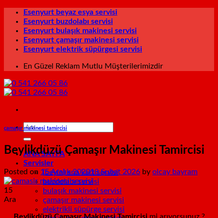
İçeriğe
Esenyurt beyaz esya servisi
atla
Esenyurt buzdolabı servisi
Esenyurt bulaşık makinesi servisi
Esenyurt çamaşır makinesi servisi
Esenyurt elektrik süpürgesi servisi
En Güzel Reklam Mutlu Müşterilerimizdir
çamaşır makinesi tamircisi
Beylikdüzü Çamaşır Makinesi Tamircisi
ANA SAYFA
Servisler
Posted on
15 Aralık 2020
18 Şubat 2026
by
olcay bayram
(beyin) ana kart servisi
buzdolabı servisi
15
bulaşık makinesi servisi
Ara
çamaşır makinesi servisi
elektrikli süpürge servisi
Beylikdüzü Çamaşır Makinesi Tamircisi
mi arıyorsunuz ?