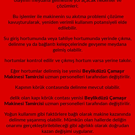
olayının meydana gelmesine yol açacak nedenler ve
çözümleri;
Bu işlemler ile makinenin su akıtma problemi çözüme
kavuşturularak, yeniden verimli kullanım potansiyeli elde
edilebilir.
Su giriş hortumunda veya tahliye hortumunda yerinde çıkma,
delinme ya da bağlantı kelepçelerinde gevşeme meydana
gelmiş olabilir.
hortumlar kontrol edilir ve çıkmış hortum varsa yerine takılır.
Eğer hortumlar delinmiş ise yenisi
Beylikdüzü
Çamaşır
Makinesi Tamircisi
uzman personelleri tarafından değiştirilir.
Kapının körük contasında delinme mevcut olabilir.
delik olan kapı körük contası yenisi
Beylikdüzü
Çamaşır
Makinesi Tamircisi
uzman personelleri tarafından değiştirilir.
Yoğun kullanım gibi faktörlere bağlı olarak makine kazanında
delinme yaşanmış olabilir. Mümkün olan hallerde deliğin
onarımı gerçekleştirilebileceği gibi ağırlıklı olarak doğrudan
kazan değişimi uygulanır.