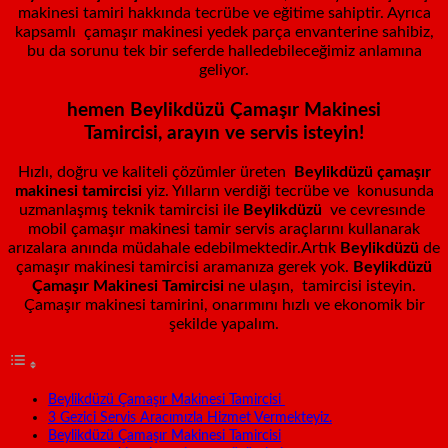
makinesi tamiri hakkında tecrübe ve eğitime sahiptir. Ayrıca
kapsamlı çamaşır makinesi yedek parça envanterine sahibiz,
bu da sorunu tek bir seferde halledebileceğimiz anlamına
geliyor.
hemen Beylikdüzü
Çamaşır Makinesi
Tamircisi
, arayın ve servis isteyin!
Hızlı, doğru ve kaliteli çözümler üreten
Beylikdüzü
çamaşır
makinesi tamircisi
yiz. Yılların verdiği tecrübe ve konusunda
uzmanlaşmış teknik tamircisi ile
Beylikdüzü
ve cevresınde
mobil çamaşır makinesi tamir servis araçlarını kullanarak
arızalara anında müdahale edebilmektedir.Artık
Beylikdüzü
de
çamaşır makinesi tamircisi aramanıza gerek yok.
Beylikdüzü
Çamaşır Makinesi Tamircisi
ne ulaşın, tamircisi isteyin.
Çamaşır makinesi tamirini, onarımını hızlı ve ekonomik bir
şekilde yapalım.
Beylikdüzü Çamaşır Makinesi Tamircisi
3 Gezici Servis Aracımızla Hizmet Vermekteyiz.
Beylikdüzü Çamaşır Makinesi Tamircisi