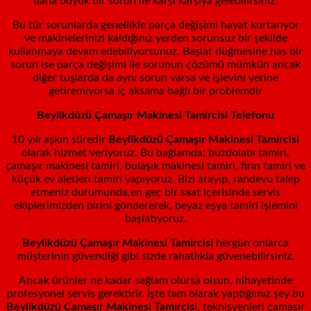
daha büyük bir sorun ile karşı karşıya gelebilirsiniz.
Bu tür sorunlarda genellikle parça değişimi hayat kurtarıyor
ve makinelerinizi kaldığınız yerden sorunsuz bir şekilde
kullanmaya devam edebiliyorsunuz. Başlat düğmesine has bir
sorun ise parça değişimi ile sorunun çözümü mümkün ancak
diğer tuşlarda da aynı sorun varsa ve işlevini yerine
getiremiyorsa iç aksama bağlı bir problemdir
Beylikdüzü Çamaşır Makinesi Tamircisi Telefonu
10 yılı aşkın süredir
Beylikdüzü
Çamaşır Makinesi Tamircisi
olarak hizmet veriyoruz. Bu bağlamda; buzdolabı tamiri,
çamaşır makinesi tamiri, bulaşık makinesi tamiri, fırın tamiri ve
küçük ev aletleri tamiri yapıyoruz. Bizi arayıp, randevu talep
etmeniz durumunda,en geç bir saat içerisinde servis
ekiplerimizden birini göndererek, beyaz eşya tamiri işlemini
başlatıyoruz.
Beylikdüzü Çamaşır Makinesi Tamircisi
hergün onlarca
müşterinin güvendiği gibi sizde rahatlıkla güvenebilirsiniz.
Ancak ürünler ne kadar sağlam olursa olsun, nihayetinde
profesyonel servis gerektirir. İşte tam olarak yaptığımız şey bu
Beylikdüzü
Çamaşır Makinesi Tamircisi
, teknisyenleri çamaşır