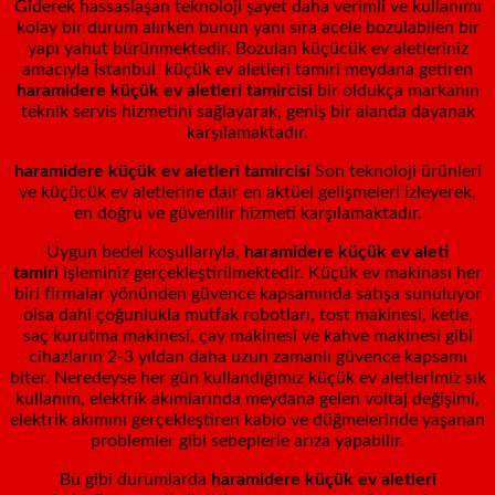
Giderek hassaslaşan teknoloji şayet daha verimli ve kullanımı
kolay bir durum alırken bunun yanı sıra acele bozulabilen bir
yapı yahut bürünmektedir. Bozulan küçücük ev aletleriniz
amacıyla İstanbul küçük ev aletleri tamiri meydana getiren
haramidere küçük ev aletleri tamircisi
bir oldukça markanın
teknik servis hizmetini sağlayarak, geniş bir alanda dayanak
karşılamaktadır.
haramidere küçük ev aletleri tamircisi
Son teknoloji ürünleri
ve küçücük ev aletlerine dair en aktüel gelişmeleri izleyerek,
en doğru ve güvenilir hizmeti karşılamaktadır.
Uygun bedel koşullarıyla,
haramidere
küçük ev aleti
tamiri
işleminiz gerçekleştirilmektedir. Küçük ev makinası her
biri firmalar yönünden güvence kapsamında satışa sunuluyor
olsa dahi çoğunlukla mutfak robotları, tost makinesi, ketle,
saç kurutma makinesi, çay makinesi ve kahve makinesi gibi
cihazların 2-3 yıldan daha uzun zamanlı güvence kapsamı
biter. Neredeyse her gün kullandığımız küçük ev aletlerimiz sık
kullanım, elektrik akımlarında meydana gelen voltaj değişimi,
elektrik akımını gerçekleştiren kablo ve düğmelerinde yaşanan
problemler gibi sebeplerle arıza yapabilir.
Bu gibi durumlarda
haramidere küçük ev aletleri