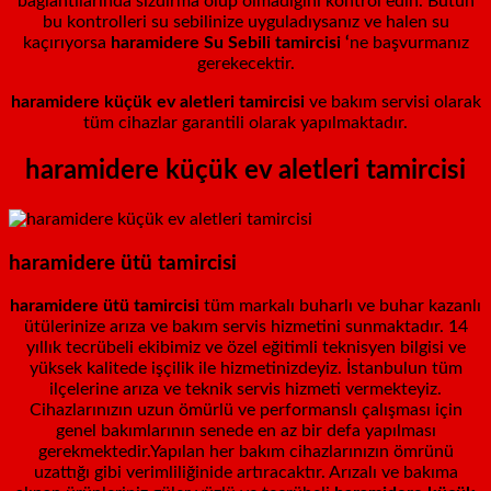
bağlantılarında sızdırma olup olmadığını kontrol edin. Bütün
bu kontrolleri su sebilinize uyguladıysanız ve halen su
kaçırıyorsa
haramidere
Su Sebili tamircisi
‘
ne başvurmanız
gerekecektir.
haramidere küçük ev aletleri tamircisi
ve bakım servisi olarak
tüm cihazlar garantili olarak yapılmaktadır.
haramidere küçük ev aletleri tamircisi
haramidere
ütü tamircisi
haramidere ütü tamircisi
tüm markalı buharlı ve buhar kazanlı
ütülerinize arıza ve bakım servis hizmetini sunmaktadır. 14
yıllık tecrübeli ekibimiz ve özel eğitimli teknisyen bilgisi ve
yüksek kalitede işçilik ile hizmetinizdeyiz. İstanbulun tüm
ilçelerine arıza ve teknik servis hizmeti vermekteyiz.
Cihazlarınızın uzun ömürlü ve performanslı çalışması için
genel bakımlarının senede en az bir defa yapılması
gerekmektedir.Yapılan her bakım cihazlarınızın ömrünü
uzattığı gibi verimliliğinide artıracaktır. Arızalı ve bakıma