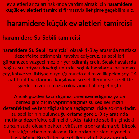
ev aletleri arızaları hakkında yardım almak için
haramidere
küçük ev aletleri tamircisi
firmasıyla iletişime geçebilirsiniz.
haramidere küçük ev aletleri tamircisi
haramidere Su Sebili tamircisi
haramidere Su Sebili tamircisi
olarak 1-3 ay arasında mutlaka
dezenfekte ettirmenizi tavsiye ediyoruz. su sebilleri
günümüzde vazgeçilmez bir yer edinmişlerdir. Sıcak havalarda
soğuk su ihtiyacı duyduğumuzda, soğuk havalarda ne zaman
çay, kahve vb. ihtiyaç duyduğumuzda aklımıza ilk gelen şey, 24
saat bu ihtiyaçlarımızı karşılayan su sebilleridir ve özellikle
işyerlerimizde olmazsa olmazımız haline gelmiştir.
Ancak gözden kaçırdığımız, önemsemediğimiz ya da
bilmediğimiz için yaptırmadığımız su sebillerimizin
dezenfektesi ve temizliği aslında sağlığımızı riske sokmaktadır.
su sebillerinin bulunduğu ortama göre 1-3 ay arasında
mutlaka dezenfekte edilmelidir. Aksi taktirde sebilin içindeki
durgun suda oluşan bakteri, virüs, mikroorganizma vb. birçok
hastalığa sebep olmaktadır. Bunlardan biriside lejyonella
hastalığıdır. Bu yüzden su sebillerinizin 1-3 ay arasında