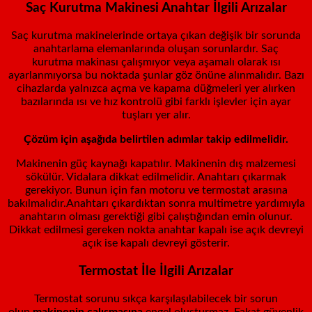
Saç Kurutma Makinesi Anahtar İlgili Arızalar
Saç kurutma makinelerinde ortaya çıkan değişik bir sorunda
anahtarlama elemanlarında oluşan sorunlardır. Saç
kurutma makinası çalışmıyor veya aşamalı olarak ısı
ayarlanmıyorsa bu noktada şunlar göz önüne alınmalıdır. Bazı
cihazlarda yalnızca açma ve kapama düğmeleri yer alırken
bazılarında ısı ve hız kontrolü gibi farklı işlevler için ayar
tuşları yer alır.
Çözüm için aşağıda belirtilen adımlar takip edilmelidir.
Makinenin güç kaynağı kapatılır. Makinenin dış malzemesi
sökülür. Vidalara dikkat edilmelidir. Anahtarı çıkarmak
gerekiyor. Bunun için fan motoru ve termostat arasına
bakılmalıdır.Anahtarı çıkardıktan sonra multimetre yardımıyla
anahtarın olması gerektiği gibi çalıştığından emin olunur.
Dikkat edilmesi gereken nokta anahtar kapalı ise açık devreyi
açık ise kapalı devreyi gösterir.
Termostat İle İlgili Arızalar
Termostat sorunu sıkça karşılaşılabilecek bir sorun
olup
makinenin çalışmasına
engel oluşturmaz. Fakat güvenlik