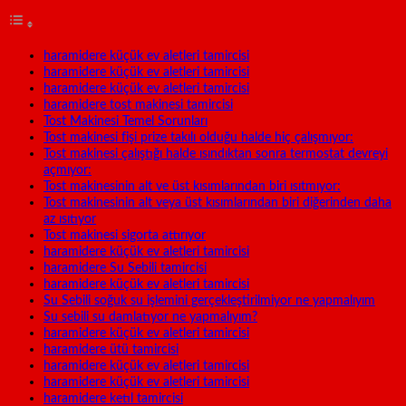
haramidere küçük ev aletleri tamircisi
haramidere küçük ev aletleri tamircisi
haramidere küçük ev aletleri tamircisi
haramidere tost makinesi tamircisi
Tost Makinesi Temel Sorunları
Tost makinesi fişi prize takılı olduğu halde hiç çalışmıyor:
Tost makinesi çalıştığı halde ısındıktan sonra termostat devreyi
açmıyor:
Tost makinesinin alt ve üst kısımlarından biri ısıtmıyor:
Tost makinesinin alt veya üst kısımlarından biri diğerinden daha
az ısıtıyor
Tost makinesi sigorta attırıyor
haramidere küçük ev aletleri tamircisi
haramidere Su Sebili tamircisi
haramidere küçük ev aletleri tamircisi
Su Sebili soğuk su işlemini gerçekleştirilmiyor ne yapmalıyım
Su sebili su damlatıyor ne yapmalıyım?
haramidere küçük ev aletleri tamircisi
haramidere ütü tamircisi
haramidere küçük ev aletleri tamircisi
haramidere küçük ev aletleri tamircisi
haramidere ketıl tamircisi