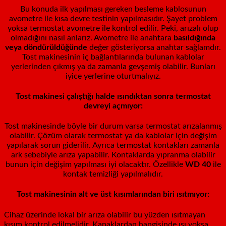
Bu konuda ilk yapılması gereken besleme kablosunun
avometre ile kısa devre testinin yapılmasıdır. Şayet problem
yoksa termostat avometre ile kontrol edilir. Peki, arızalı olup
olmadığını nasıl anlarız. Avometre ile anahtara
basıldığında
veya döndürüldüğünde
değer gösteriyorsa anahtar sağlamdır.
Tost makinesinin iç bağlantılarında bulunan kablolar
yerlerinden çıkmış ya da zamanla gevşemiş olabilir. Bunları
iyice yerlerine oturtmalıyız.
Tost makinesi çalıştığı halde ısındıktan sonra termostat
devreyi açmıyor:
Tost makinesinde böyle bir durum varsa termostat arızalanmış
olabilir. Çözüm olarak termostat ya da kablolar için değişim
yapılarak sorun giderilir. Ayrıca termostat kontakları zamanla
ark sebebiyle arıza yapabilir. Kontaklarda yıpranma olabilir
bunun için değişim yapılması iyi olacaktır. Özellikle
WD 40
ile
kontak temizliği yapılmalıdır.
Tost makinesinin alt ve üst kısımlarından biri ısıtmıyor:
Cihaz üzerinde lokal bir arıza olabilir bu yüzden ısıtmayan
kısım kontrol edilmelidir. Kapaklardan hangisinde ısı yoksa