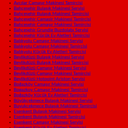
Avcılar Çamaşır Makinesi Tamircisi
Bahçeşehir Bulaşık Makinesi Servisi
Bahçeşehir Bulaşık Makinesi Tamircisi
Bahçeşehir Çamasir Makinesi Tamircisi
Bahcesehir Çamaşır Makinesi Tamircisi
Bahçeşehir Grundig Buzdolabı Servisi
Bahçeşehir Küçük Ev Aletleri Tamircisi
Balıkyolu Çamaşır Makinesi Servisi
Balıkyolu Çamaşır Makinesi Tamircisi
Balıkyolu Küçük Ev Aletleri Tamircisi
Beylikdüzü Bulaşık Makinesi Servisi
Beylikdüzü Bulaşık Makinesi Tamircisi
Beylikdüzü Çamaşır Makinesi Servisi
Beylikdüzü Çamaşır Makinesi Tamircisi
Beylikdüzü Hotpoint Ariston Servisi
Boğazköy Çamaşır Makinesi Servisi
Bogazkoy Çamaşır Makinesi Tamircisi
Boğazköy Küçük Ev Aletleri Tamircisi
Büyükçekmece Bulaşık Makinesi Servisi
Buyukcekmece Bulaşık Makinesi Tamircisi
Esenkent Bulaşık Makinesi Servisi
Esenkent Bulaşık Makinesi Tamircisi
Esenkent Çamaşır Makinesi Servisi
Esenkent Küçük Ev Aletleri Tamircisi