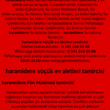
yedek parça ve işçilik Garantisi verilir. Elektrikli
Su
Isıtıcı
Çalışmı
yor
,
Su Isıtıcı
Rezistans
Bozuk
,
Su
Isıtıcı
arızası,
Su Isıtıcısı
Termostat
Arızası,
Su Isıtıcı
bakımı,
Su
Isıtıcısı
Kablo,
Su Isıtıcı
Demlik,
Termik ve Alt Stand değişim
işlemleriniz için telefon ve
haramidere
Servisi Whatsapp
Hattımızdan destek alabilirsiniz.
Su Isıtıcısı
Servisi –
haramidere
Su Isıtıcısı
Servisi –
haramidere
Su Isıtıcısı
Tamircisi
haramidere küçük ev aletleri tamircisi
Telefon numaralarımız :
0 541 266 05 86
Whatsapp destek numaramız
:
0 541 266 05 86
Whatsapp sesli arama yapmayınız sedece mesai saatlerinde
10:00 21:00
arası mesaj gönderebilirsiniz
haramidere küçük ev aletleri tamircisi
haramidere
Fön Makinesi tamircisi
Banyolardan sonra saçların hızlı bir şekilde kurutulmasını
sağlamayı başaran saç kurutman makinası güzel bir araçtır.
Oldukça popüler bir kullanıma sahiptir. Özellikle berberler
açısından mükemmel cihaz tanımına en çok yakışan