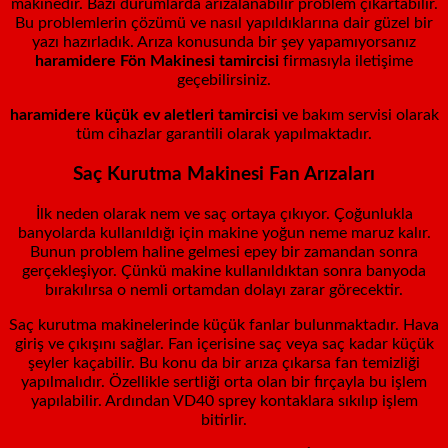
makinedir. Bazı durumlarda arızalanabilir problem çıkartabilir.
Bu problemlerin çözümü ve nasıl yapıldıklarına dair güzel bir
yazı hazırladık. Arıza konusunda bir şey yapamıyorsanız
haramidere
Fön Makinesi tamircisi
firmasıyla iletişime
geçebilirsiniz.
haramidere küçük ev aletleri tamircisi
ve bakım servisi olarak
tüm cihazlar garantili olarak yapılmaktadır.
Saç Kurutma Makinesi Fan Arızaları
İlk neden olarak nem ve saç ortaya çıkıyor. Çoğunlukla
banyolarda kullanıldığı için makine yoğun neme maruz kalır.
Bunun problem haline gelmesi epey bir zamandan sonra
gerçekleşiyor. Çünkü makine kullanıldıktan sonra banyoda
bırakılırsa o nemli ortamdan dolayı zarar görecektir.
Saç kurutma makinelerinde küçük fanlar bulunmaktadır. Hava
giriş ve çıkışını sağlar. Fan içerisine saç veya saç kadar küçük
şeyler kaçabilir. Bu konu da bir arıza çıkarsa fan temizliği
yapılmalıdır. Özellikle sertliği orta olan bir fırçayla bu işlem
yapılabilir. Ardından VD40 sprey kontaklara sıkılıp işlem
bitirlir.