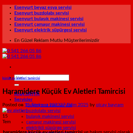
İçeriğe
Esenyurt beyaz esya servisi
atla
Esenyurt buzdolabı servisi
Esenyurt bulaşık makinesi servisi
Esenyurt çamaşır makinesi servisi
Esenyurt elektrik süpürgesi servisi
En Güzel Reklam Mutlu Müşterilerimizdir
küçük ev aletleri tamircisi
Haramidere Küçük Ev Aletleri Tamircisi
ANA SAYFA
Servisler
Posted on
15 Temmuz 2022
27 Ekim 2025
by
olcay bayram
(beyin) ana kart servisi
buzdolabı servisi
15
bulaşık makinesi servisi
Tem
çamaşır makinesi servisi
elektrikli süpürge servisi
haramidere küçük ev aletleri tamircisi
ve bakım servisi olarak