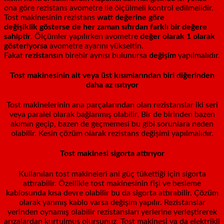
ona göre rezistans avometre ile ölçülmeli kontrol edilmelidir.
Tost makinesinin rezistans
watt değerine göre
değişiklik
gösterse de her zaman sıfırdan farklı bir değere
sahiptir
. Ölçümler yapılırken avometre
değer olarak 1 olarak
gösteriyorsa
avometre ayarını yükseltin.
Fakat
rezistansın
birebir aynısı bulunursa
değişim
yapılmalıdır.
Tost makinesinin alt veya üst kısımlarından biri diğerinden
daha az ısıtıyor
Tost makinelerinin ana parçalarından olan rezistanslar iki seri
veya paralel olarak bağlanmış olabilir. Bir de birinden bazen
akımın geçip, bazen de geçmemesi bu gibi sorunlara neden
olabilir. Kesin çözüm olarak rezistans değişimi yapılmalıdır.
Tost makinesi sigorta attırıyor
Kullanılan tost makineleri ani güç tükettiği için sigorta
attırabilir. Özellikle tost makinesinin fişi ve besleme
kablosunda kısa devre olabilir bu da sigorta attırabilir. Çözüm
olarak yanmış kablo varsa değişim yapılır. Rezistanslar
yerinden oynamış olabilir rezistansları yerlerine yerleştirerek
arızalardan kurtulmuş olursunuz. Tost makinesi ya da elektrikli