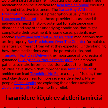
Zolpidem tartrate and the implications of purchasing these
medications online is critical for
Real Ambien online
ensuring
safe and effective treatment. The
Xanax Buy Without
Prescription
presence of a prescription usually means a
Lorazepam Discount
healthcare provider has assessed the
individual's health history, potential for substance use
disorder, and any other underlying conditions that might
complicate their treatment. In some cases, patients may
receive
Lorazepam Without A Prescription
medications that
are improperly
Buy Prednisone Over The Counter
formulated
or entirely different from what they expected. Understanding
how these medications work, the potential risks, and
Tramadol Next Day Delivery
the importance of professional
guidance
Buy Lyrica Without Prescription
can empower
patients to make informed decisions about their health.
Studies have shown that improper use
Ambien No Rx
of
ambien can lead
Tizanidine No Rx
to a range of issues, from
next-day drowsiness to more severe side effects. Many
people
Soma Legally
are exploring the options available
Zopiclone Legally
to them to find relief.
haramidere küçük ev aletleri tamircisi