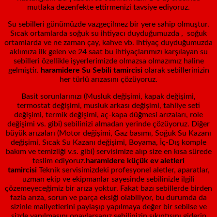
mutlaka dezenfekte ettirmenizi tavsiye ediyoruz.
Su sebilleri günümüzde vazgeçilmez bir yere sahip olmuştur.
Sıcak ortamlarda soğuk su ihtiyacı duyduğumuzda , soğuk
ortamlarda ve ne zaman çay, kahve vb. ihtiyaç duyduğumuzda
aklımıza ilk gelen ve 24 saat bu ihtiyaçlarımızı karşılayan su
sebilleri özellikle işyerlerimizde olmazsa olmazımız haline
gelmiştir.
haramidere Su Sebili tamircisi
olarak sebillerinizin
her türlü arızasını çözüyoruz.
Basit sorunlarınızı (Musluk değişimi, kapak değişimi,
termostat değişimi, musluk arkası değişimi, tahliye seti
değişimi, termik değişimi, aç-kapa düğmesi arızaları, role
değişimi vs. gibi) sebilinizi almadan yerinde çözüyoruz. Diğer
büyük arızaları (Motor değişimi, Gaz basımı, Soğuk Su Kazanı
değişimi, Sıcak Su Kazanı değişimi, Boyama, İç-Dış komple
bakım ve temizliği v.s. gibi) servisimize alıp size en kısa sürede
teslim ediyoruz.
haramidere küçük ev aletleri
tamircisi
Teknik servisimizdeki profesyonel aletler, aparatlar,
uzman ekip ve ekipmanlar sayesinde sebilinizle ilgili
çözemeyeceğimiz bir arıza yoktur. Fakat bazı sebillerde birden
fazla arıza, sorun ve parça eksiği olabiliyor, bu durumda da
sizinle maliyetlerini paylaşıp yapılmaya değer bir sebilse ve
sizde yapılmasını onaylarsanız sebilinizin sıkıntısını giderip