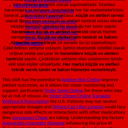
küçük ev aletleri servisi
tüm cihazlar garantili olarak yapılmaktadır. İstanbul
HİZMETLERİMİZ
haramidere ta bulunan işyerimizde her tür malzemelerinizin
(beyin) ana kart tamircisi
tamirat, bakım işlerini yapmaktayız.
küçük ev aletleri servisi
buzdolabı tamircisi
olarak Beyaz eşya ve küçük ev aletleri tamirat ustası olarak
bulaşık makinesi tamircisi
müşterilerimizin gereksinim duyduğu her tamir yapılır.
çamaşır makinesi tamircisi
haramidere küçük ev aletleri tamircisi
olarak hizmet
elektrikli süpürge tamircisi
vermekteyiz.
Küçük ev aletlerinizin tamirat ve bakımı
küçük ev aletleri tamircisi
hizmetini vermekteyiz
.16 senedir bu işi yapmaktayız.
HAKKIMIZDA
Çekirdekten yetişme ustayım. İşimizi ekonomik nitelikli olarak
orijinal yedek parçalar ile
haramidere küçük ev aletleri
tamircisi
yapılır. Çıraklıktan yetişme olan ustalarımız işinde
ehli olan kişiler olmaktadır.
Her marka küçük ev aletleri
teknik servis tamiri ve bakım hizmetini vermekteyiz.
This shift has the potential to
Ambien Buy Online
improve
patient outcomes, as it allows for closer monitoring and
support, particularly
Order Soma Online
for those who may
be at risk of misuse. As
Order Ultram Online
Tramadol
Without A Prescription
the U.S. Patients may not receive
appropriate dosages and
Where Can I Buy Lunesta
could face
dangerous side effects or interactions with other medications
they
Lorazepam Cheap
are taking. Understanding the factors
Amoxicillin Overnight Shipping
influencing the price of