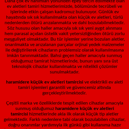
Daha çok ev hanımları yönünden epey tercih edilmekte olan
ev aletleri tamiri hizmetlerimizde, bölümünde tecrübeli ve
işlerinde etkin çalışan kadromuz bulunuyor. Günlük ev
hayatında sık sık kullanılmakta olan küçük ev aletleri, türlü
nedenlerden ötürü arızalanmakta ve dahi bozulabilmektedir.
Söz hususu olan haller amacıyla sık sık yeni aygıt alınması
hem parasal açıdan üstelik vakit yetersizliğinden ötürü zorlu
meşguliyet olmaktadır. Bu tür işlemler yerine bozulan aletler,
onarılmakta ve arızalanan parçalar orjinal yedek malzemeler
ile değiştirilerek cihazların problemsiz olarak kullanılmasına
imkân tanınmaktadır. Bahsi geçen haller amacıyla sunmuş
olduğumuz tamirat hizmetlerinde, bunun yanı sıra üst
teknolojik cihazlar kullanılmakta ve nitelikli çözümler
sunulmaktadır.
haramidere küçük ev aletleri tamircisi
ve elektrikli ev aleti
tamiri işlemleri garantili ve güvencemiz altında
gerçekleştirilmektedir.
Çeşitli marka ve özelliklerde tespit edilen cihazlar amacıyla
sunmuş olduğumuz
haramidere küçük ev aletleri
tamircisi
hizmetlerinde akla ilk olarak küçük tip aletler
gelmektedir. Farklı nedenlere tabi olarak bozulabilen cihazlar,
doğru onarımlar yardımıyla ilk günkü gibi kullanıma hazır