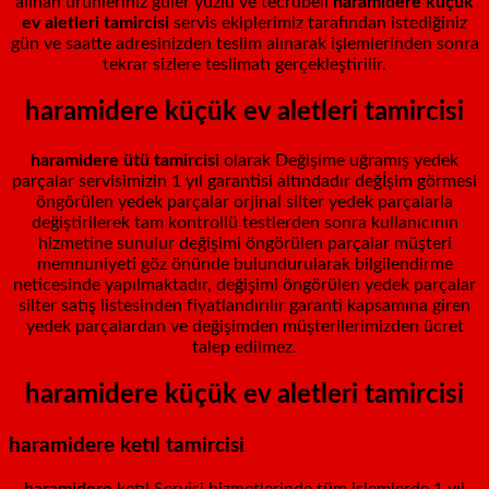
alınan ürünleriniz güler yüzlü ve tecrübeli
haramidere küçük
ev aletleri tamircisi
servis ekiplerimiz tarafından istediğiniz
gün ve saatte adresinizden teslim alınarak işlemlerinden sonra
tekrar sizlere teslimatı gerçekleştirilir.
haramidere küçük ev aletleri tamircisi
haramidere ütü tamircisi
olarak Değişime uğramış yedek
parçalar servisimizin 1 yıl garantisi altındadır değİşim görmesi
öngörülen yedek parçalar orjinal silter yedek parçalarla
değiştirilerek tam kontrollü testlerden sonra kullanıcının
hizmetine sunulur değişimi öngörülen parçalar müşteri
memnuniyeti göz önünde bulundurularak bilgilendirme
neticesinde yapılmaktadır, değişimi öngörülen yedek parçalar
silter satış listesinden fiyatlandırılır garanti kapsamına giren
yedek parçalardan ve değişimden müşterilerimizden ücret
talep edilmez.
haramidere küçük ev aletleri tamircisi
haramidere
ketıl tamircisi
haramidere
ketıl
Servisi hizmetlerinde tüm işlemlerde 1 yıl