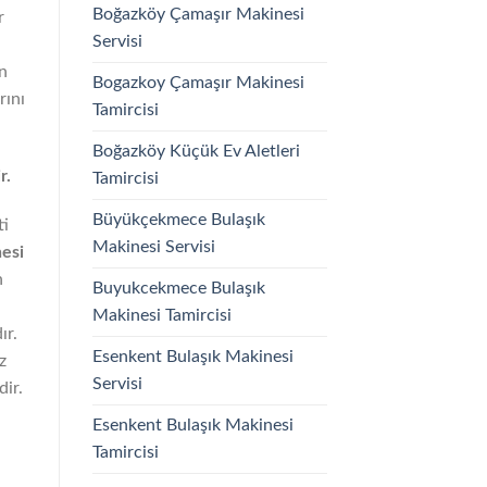
Boğazköy Çamaşır Makinesi
r
Servisi
en
Bogazkoy Çamaşır Makinesi
rını
Tamircisi
Boğazköy Küçük Ev Aletleri
r.
Tamircisi
Büyükçekmece Bulaşık
ti
Makinesi Servisi
esi
n
Buyukcekmece Bulaşık
Makinesi Tamircisi
ır.
Esenkent Bulaşık Makinesi
z
Servisi
dir.
Esenkent Bulaşık Makinesi
Tamircisi