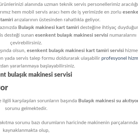
ı ürünlerinizi alanında uzman teknik servis personellerimiz aracılığı
larımız hem mobil servis aracı hem de iş yerimizde en zorlu
esenk
tamiri
arızalarının üstesinden rahatlıkla geliyor.
hazınızda
Bulaşık makinesi kart tamiri
desteğine ihtiyaç duyduğu
is desteği sunan
esenkent
bulaşık makinesi servisi
numaralarını
çevirebilirsiniz.
dışında olsun,
esenkent
bulaşık makinesi kart tamiri servisi
hizme
en yada servis talep formu doldurarak ulaşabilir
profesyonel hiz
zdan yararlanmaya başlayabilirsiniz.
t bulaşık makinesi servisi
yor
 ilgili karşılaşılan sorunların başında
Bulaşık makinesi su akıtıyo
sorunu gelmektedir.
akıtma sorunu bazı durumların haricinde makinenin parçalarınd
kaynaklanmakta olup,