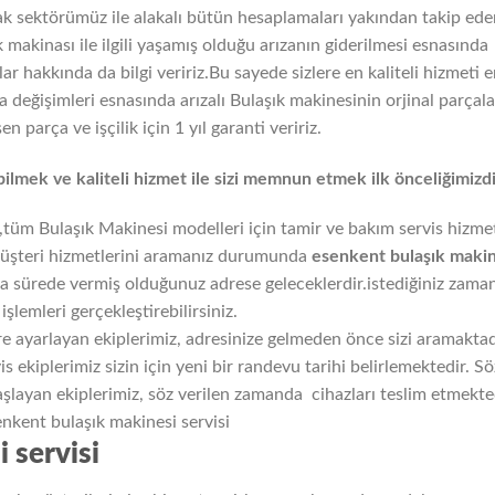
rak sektörümüz ile alakalı bütün hesaplamaları yakından takip ede
 makinası ile ilgili yaşamış olduğu arızanın giderilmesi esnasında
ar hakkında da bilgi veririz.Bu sayede sizlere en kaliteli hizmeti 
değişimleri esnasında arızalı Bulaşık makinesinin orjinal parçala
en parça ve işçilik için 1 yıl garanti veririz.
bilmek ve kaliteli hizmet ile sizi memnun etmek ilk önceliğimizdi
,tüm Bulaşık Makinesi modelleri için tamir ve bakım servis hizme
üşteri hizmetlerini aramanız durumunda
esenkent
bulaşık makin
 sürede vermiş olduğunuz adrese geleceklerdir.istediğiniz zama
işlemleri gerçekleştirebilirsiniz.
re ayarlayan ekiplerimiz, adresinize gelmeden önce sizi aramaktad
vis ekiplerimiz sizin için yeni bir randevu tarihi belirlemektedir. Sö
şlayan ekiplerimiz, söz verilen zamanda cihazları teslim etmekte
 servisi