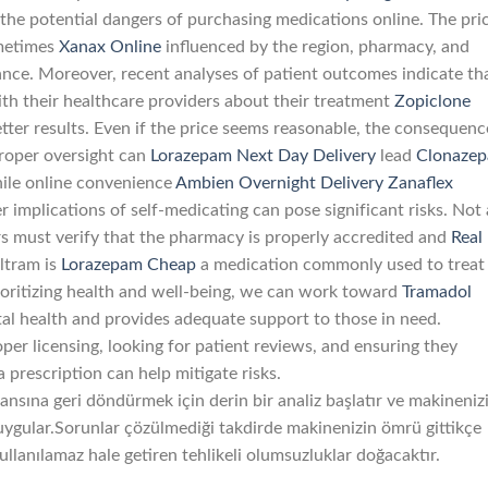
g the potential dangers of purchasing medications online. The pri
ometimes
Xanax Online
influenced by the region, pharmacy, and
ance. Moreover, recent analyses of patient outcomes indicate th
th their healthcare providers about their treatment
Zopiclone
tter results. Even if the price seems reasonable, the consequenc
roper oversight can
Lorazepam Next Day Delivery
lead
Clonaze
ile online convenience
Ambien Overnight Delivery
Zanaflex
r implications of self-medicating can pose significant risks. Not 
s must verify that the pharmacy is properly accredited and
Real
ltram is
Lorazepam Cheap
a medication commonly used to treat
ioritizing health and well-being, we can work toward
Tramadol
al health and provides adequate support to those in need.
per licensing, looking for patient reviews, and ensuring they
 prescription can help mitigate risks.
nsına geri döndürmek için derin bir analiz başlatır ve makineniz
ygular.Sorunlar çözülmediği takdirde makinenizin ömrü gittikçe
kullanılamaz hale getiren tehlikeli olumsuzluklar doğacaktır.