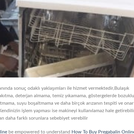
anında sonuç odaklı yaklaşımları ile hizmet vermektedir,Bulaşık
kıtma, deterjan almama, temiz yıkamama, göstergelerde bozuklu
atmama, suyu boşaltmama ve daha birçok arızanın tespiti ve onar
Kendinizin işlem yapması ise makineyi kullanılamaz hale getirebili
n daha farklı sorunlara sebebiyet verebilir
line
be empowered to understand
How To Buy Pregabalin Onlin