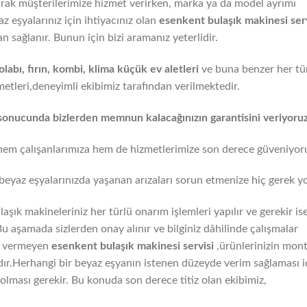
arak müşterilerimize hizmet verirken, marka ya da model ayrımı
 eşyalarınız için ihtiyacınız olan
esenkent
bulaşık makinesi serv
n sağlanır. Bunun için bizi aramanız yeterlidir.
abı, fırın, kombi, klima küçük ev aletleri
ve buna benzer her tü
metleri,deneyimli ekibimiz tarafından verilmektedir.
mız sonucunda bizlerden memnun kalacağınızın garantisini veriyoruz
hem çalışanlarımıza hem de hizmetlerimize son derece güveniyor
beyaz eşyalarınızda yaşanan arızaları sorun etmenize hiç gerek y
aşık makineleriniz her türlü onarım işlemleri yapılır ve gerekir is
.Bu aşamada sizlerden onay alınır ve bilginiz dâhilinde çalışmalar
ti vermeyen
esenkent
bulaşık makinesi servisi
,ürünlerinizin mont
r.Herhangi bir beyaz eşyanın istenen düzeyde verim sağlaması i
olması gerekir. Bu konuda son derece titiz olan ekibimiz,