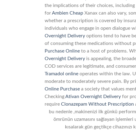
the implications of their choices, includin
for
Ambien Cheap
Xanax can also vary, s
whether a prescription is covered by insur
individuals who engage in open dialogue wi
Overnight Delivery
options tend to have be
of consuming these medications without p
Purchase Online
to a host of problems. Wh
Overnight Delivery
is appealing, the broade
COD services are legitimate, and consumer
Tramadol online
operates within the law. U
moderate to moderately severe pain. By pr
Online Purchase
a society that values ment
Checking
Ativan Overnight Delivery
for pro
require
Clonazepam Without Prescription
a
bu nedenle ,makinenizi ilk günkü performa
ömrünün uzamasını sağlayan işlemleri u
kısalarak gün geçtikçe cihazınızı 