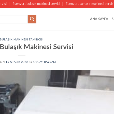
rvisi
Esenyurt bulaşık makinesi servisi
Esenyurt çamaşır makinesi servis
ANA SAYFA
S
BULAŞIK MAKINESI TAMIRCISI
Bulaşık Makinesi Servisi
 ON
15 ARALIK 2020
BY
OLCAY BAYRAM