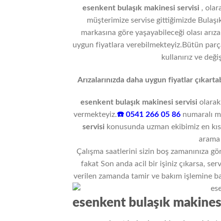
esenkent bulaşık makinesi servisi
, ola
müşterimize servise gittiğimizde Bulaşık
markasına göre yaşayabileceği olası arızal
uygun fiyatlara verebilmekteyiz.Bütün parça 
kullanırız ve değiş
Arızalarınızda daha uygun fiyatlar çıkarta
esenkent bulaşık makinesi servisi
olarak
vermekteyiz.
☎️ 0541 266 05 86
numaralı m
servisi
konusunda uzman ekibimiz en kısa
arama 
Çalışma saatlerini sizin boş zamanınıza gö
fakat Son anda acil bir işiniz çıkarsa, ser
verilen zamanda tamir ve bakım işlemine ba
esenkent bulaşık makinesi