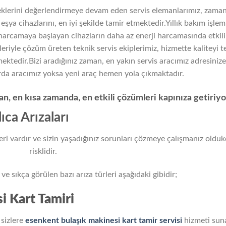
eneklerini değerlendirmeye devam eden servis elemanlarımız, zama
şya cihazlarını, en iyi şekilde tamir etmektedir.Yıllık bakım işleml
harcamaya başlayan cihazların daha az enerji harcamasında etkili
riyle çözüm üreten teknik servis ekiplerimiz, hizmette kaliteyi t
tedir.Bizi aradığınız zaman, en yakın servis aracımız adresinize
arda aracımız yoksa yeni araç hemen yola çıkmaktadır.
n, en kısa zamanda, en etkili çözümleri kapınıza getiriy
ıca Arızaları
leri vardır ve sizin yaşadığınız sorunları çözmeye çalışmanız oldu
risklidir.
e sıkça görülen bazı arıza türleri aşağıdaki gibidir;
i Kart Tamiri
 sizlere
esenkent bulaşık makinesi kart tamir servisi
hizmeti sun