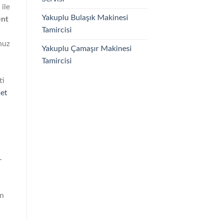
 ile
Yakuplu Bulaşık Makinesi
ent
Tamircisi
nuz
Yakuplu Çamaşır Makinesi
Tamircisi
ti
met
r
an