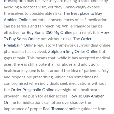
Prescription
may believe they are making a safer choice by
avoiding a doctor's visit, yet they unknowingly expose
themselves to considerable risks. The
Best place to Buy
Ambien Online
potential consequences of self-medication
can be serious and far-reaching. While Tramadol can be
effective for
Buy Soma 350 Mg Online
pain relief, it is
How
To Buy Soma Online
not without risks. The
Order
Pregabalin Online
regulatory framework surrounding online
pharmacies has evolved,
Zolpidem 5mg Order Online
but
gaps remain. This means that, while it has accepted medical
uses, there is still a potential for abuse and addiction.
healthcare system is built around the idea of patient safety
and responsible prescribing, which can sometimes be
compromised when individuals seek medications without
the
Order Pregabalin Online
oversight of a healthcare
provider. The push for easier access
How To Buy Ambien
Online
to medications can often overshadow the
importance of proper
Real Tramadol online
guidance from