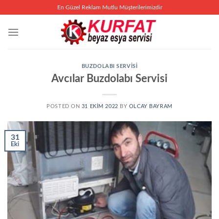
İçeriğe
En Güzel Reklam Mutlu Müşterilerimizdir
atla
BUZDOLABI SERVISI
Avcılar Buzdolabı Servisi
POSTED ON
31 EKIM 2022
BY
OLCAY BAYRAM
31
Eki