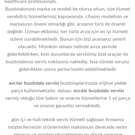
healthcare professionals.
Buzdolabınızın marka ve modeli be olursa olsun, size hizmet
verebiliriz.hizmetlerimiz kapsamında, cihazın modelinin ve
markasının önemi olmadığı gibi, arızanın türü de önemli
değildir. Uzman ekibimiz, her türlü arıza için en iyi hizmeti
sizlere sunabilmektedir. Bunun için bizi aramanız yeterli
olacaktır. Mümkün olması halinde arıza yerinde
giderilebilirken, kimi durumlarda servisimiz özel araçlar ile
buzdolabınızı servis noktasına nakledip, kısa sürede sorunu
giderdikten sonra yerine teslim edebilmektedir
avcılar buzdolabı servisi
buzdolaplarınızda orijinal yedek
parça kullanmaktadır. dahası,
avcılar
buzdolabı servisi
vermiş olduğu tüm bakım ve onarım hizmetlerine 1 yıl parça
ve onarım garantisi vermektedir.
gün içi ve hızlı teknik servis hizmeti sağlayan firmamız
müşterilerimizin ürünlerinden maksimum derecede verim
almasını ve müşteri şikayetlerinin en düşük seviyeye