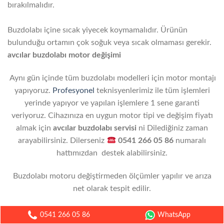
bırakılmalıdır.
Buzdolabı içine sıcak yiyecek koymamalıdır. Ürünün
bulunduğu ortamın çok soğuk veya sıcak olmaması gerekir.
avcılar buzdolabı motor değişimi
Aynı gün içinde tüm buzdolabı modelleri için motor montajı
yapıyoruz.
Profesyonel
teknisyenlerimiz ile tüm işlemleri
yerinde yapıyor ve yapılan işlemlere 1 sene garanti
veriyoruz. Cihazınıza en uygun motor tipi ve değişim fiyatı
almak için
avcılar buzdolabı servisi
ni Dilediğiniz zaman
arayabilirsiniz. Dilerseniz
0541 266 05 86
numaralı
hattımızdan destek alabilirsiniz.
Buzdolabı motoru değiştirmeden ölçümler yapılır ve arıza
net olarak tespit edilir.
Motor arızası kesin ise motor yerinden sökülür ve yeni
0541 266 05 86
WhatsApp
motor yerine takılır.