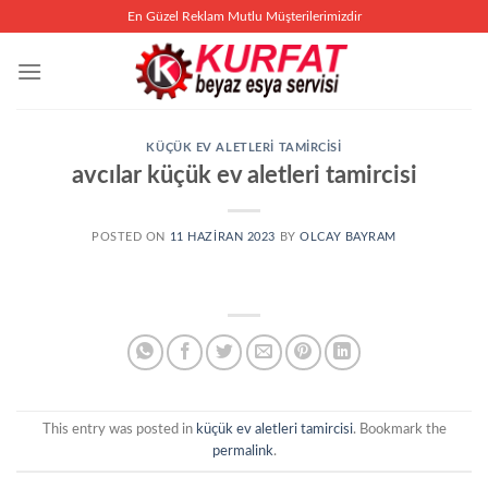
İçeriğe
En Güzel Reklam Mutlu Müşterilerimizdir
atla
KÜÇÜK EV ALETLERI TAMIRCISI
avcılar küçük ev aletleri tamircisi
POSTED ON
11 HAZIRAN 2023
BY
OLCAY BAYRAM
This entry was posted in
küçük ev aletleri tamircisi
. Bookmark the
permalink
.