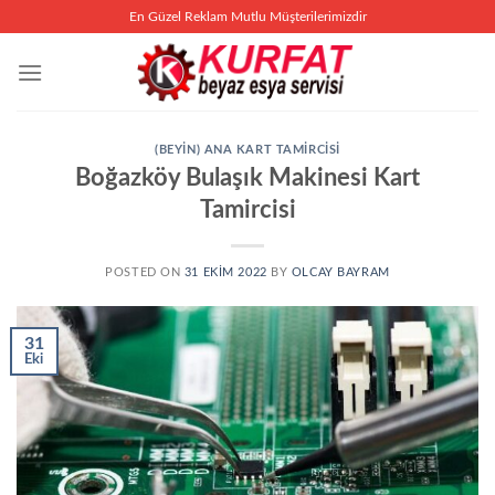
İçeriğe
En Güzel Reklam Mutlu Müşterilerimizdir
atla
(BEYIN) ANA KART TAMIRCISI
Boğazköy Bulaşık Makinesi Kart
Tamircisi
POSTED ON
31 EKIM 2022
BY
OLCAY BAYRAM
31
Eki