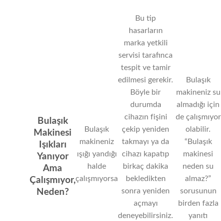
Bu tip
hasarların
marka yetkili
servisi tarafınca
tespit ve tamir
edilmesi gerekir.
Bulaşık
Böyle bir
makineniz su
durumda
almadığı için
cihazın fişini
de çalışmıyor
Bulaşık
Bulaşık
çekip yeniden
olabilir.
Makinesi
makineniz
takmayı ya da
“Bulaşık
Işıkları
ışığı yandığı
cihazı kapatıp
makinesi
Yanıyor
halde
birkaç dakika
neden su
Ama
çalışmıyorsa
bekledikten
almaz?”
Çalışmıyor,
sonra yeniden
sorusunun
Neden?
açmayı
birden fazla
deneyebilirsiniz.
yanıtı