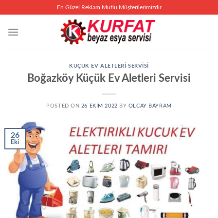
İçeriğe
En Güzel Reklam Mutlu Müşterilerimizdir
atla
KÜÇÜK EV ALETLERI SERVISI
Boğazköy Küçük Ev Aletleri Servisi
POSTED ON
26 EKIM 2022
BY
OLCAY BAYRAM
26
Eki