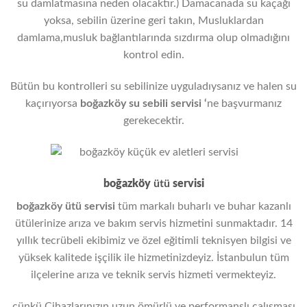
su damlatmasına neden olacaktır.) Damacanada su kaçağı
yoksa, sebilin üzerine geri takın, Musluklardan
damlama,musluk bağlantılarında sızdırma olup olmadığını
kontrol edin.
Bütün bu kontrolleri su sebilinize uyguladıysanız ve halen su
kaçırıyorsa
boğazköy
su sebili servisi
‘
ne başvurmanız
gerekecektir.
boğazköy
ütü
servisi
boğazköy ütü servisi
tüm markalı buharlı ve buhar kazanlı
ütülerinize arıza ve bakım servis hizmetini sunmaktadır. 14
yıllık tecrübeli ekibimiz ve özel eğitimli teknisyen bilgisi ve
yüksek kalitede işçilik ile hizmetinizdeyiz. İstanbulun tüm
ilçelerine arıza ve teknik servis hizmeti vermekteyiz.
çünkü,Cihazlarınızın uzun ömürlü ve performanslı çalışması