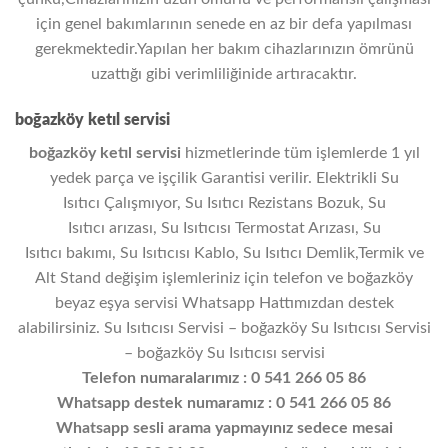
için genel bakımlarının senede en az bir defa yapılması
gerekmektedir.Yapılan her bakım cihazlarınızın ömrünü
uzattığı gibi verimliliğinide artıracaktır.
boğazköy ketıl servisi
boğazköy ketıl
servisi
hizmetlerinde tüm işlemlerde 1 yıl
yedek parça ve işçilik Garantisi verilir. Elektrikli
Su
Isıtıcı
Çalışmı
yor
,
Su Isıtıcı
Rezistans
Bozuk
,
Su
Isıtıcı
arızası,
Su Isıtıcısı
Termostat
Arızası,
Su
Isıtıcı
bakımı,
Su Isıtıcısı
Kablo,
Su Isıtıcı
Demlik,
Termik ve
Alt Stand değişim işlemleriniz için telefon ve boğazköy
beyaz eşya servisi
Whatsapp Hattımızdan destek
alabilirsiniz.
Su Isıtıcısı
Servisi – boğazköy
Su Isıtıcısı
Servisi
– boğazköy Su Isıtıcısı servisi
Telefon numaralarımız : 0 541 266 05 86
Whatsapp destek numaramız
:
0 541 266 05 86
Whatsapp sesli arama yapmayınız sedece mesai