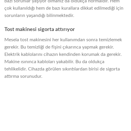
bazı sorunlar yaşıyor olmanız da oldukça normaldir. Hem
çok kullanıldığı hem de bazı kurallara dikkat edilmediği için
sorunların yaşandığı bilinmektedir.
Tost makinesi sigorta attırıyor
Mesela tost makinesini her kullanımdan sonra temizlemek
gerekir. Bu temizliği de fişini çıkarınca yapmak gerekir.
Elektrik kablolarını cihazın kendinden korumak da gerekir.
Makine ısınınca kabloları yakabilir. Bu da oldukça
tehlikelidir. Cihazda görülen sıkıntılardan birisi de sigorta
attırma sorunudur.
Rezistansı arıza yapmış olabilir.
Prizde sorun olabilir.
Kısa devreye neden olan elektrik kabloları
sorunu yaşanıyor olabilir.