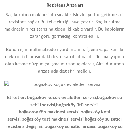
Rezistans Arızaları
Saç kurutma makinesinin sıcaklık işlevini yerine getirmesini
rezistans sağlar.Bu tel elektriği ısıya çevirir. Saç kurutma
makinesinin rezistansına giden iki kablo vardır. Bu kabloların
zarar görü görmediği kontrol edilir.
Bunun için multimetreden yardım alınır. İşlemi yaparken iki
elektrot teli arasındaki devre kapalı olmalıdır. Termal yapıda
olan kesme düzgün çalışmalıdır.sonuç olarak, Aksi durumda
arızasında değiştirilmelidir.
Etiketler: boğazköy küçük ev aletleri servisi,boğazköy su
sebili servisi,boğazköy ütü servisi,
boğazköy fön makinesi servisi,boğazköy ketıl
servisi,boğazköy
tost makinesi
servisi,boğazköy s
u ısıtıcı
rezistans
değişimi
, boğazköy s
u ısıtıcı
arızası, boğazköy s
u