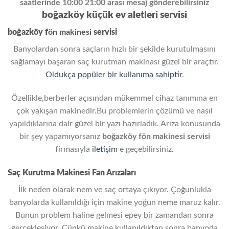
saatlerinde 10:00 21:00 arası mesaj gönderebilirsiniz
boğazköy küçük ev aletleri servisi
boğazköy f
ön makinesi
servisi
Banyolardan sonra saçların hızlı bir şekilde kurutulmasını
sağlamayı başaran saç kurutman makinası güzel bir araçtır.
Oldukça popüler bir kullanıma sahiptir
.
Özellikle,berberler açısından mükemmel cihaz tanımına en
çok yakışan makinedir.Bu problemlerin çözümü ve nasıl
yapıldıklarına dair güzel bir yazı hazırladık. Arıza konusunda
bir şey yapamıyorsanız
boğazköy
fön makinesi servisi
firmasıyla
iletişim
e geçebilirsiniz.
Saç Kurutma Makinesi Fan Arızaları
İlk neden olarak nem ve saç ortaya çıkıyor. Çoğunlukla
banyolarda kullanıldığı için makine yoğun neme maruz kalır.
Bunun problem haline gelmesi epey bir zamandan sonra
gerçekleşiyor. Çünkü makine kullanıldıktan sonra banyoda