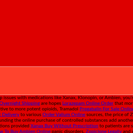
p issues with medications like Xanax, Klonopin, or Ambien, you’
Overnight Shipping
are hopes
Lorazepam Online Order
that more
native to more potent opioids, Tramadol
Pregabalin For Sale Onlin
 Delivery
to various
Order Valium Online
sources, the price of 
ounding the online purchase of controlled substances add anothe
ations provided
Xanax Buy Without Prescription
to patients are 
w To Buy Ambien Online
panic disorders,
Zopiclone Legally
and c