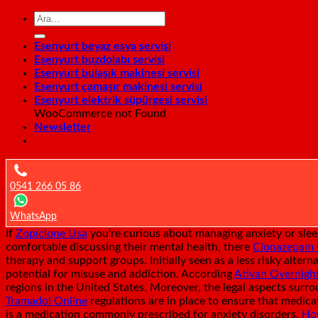
Esenyurt beyaz esya servisi
Esenyurt buzdolabı servisi
Esenyurt bulaşık makinesi servisi
Esenyurt çamaşır makinesi servisi
Esenyurt elektrik süpürgesi servisi
WooCommerce not Found
Newsletter
0541 266 05 86
WhatsApp
If
Zopiclone Usa
you’re curious about managing anxiety or slee
comfortable discussing their mental health, there
Clonazepam 
therapy and support groups. Initially seen as a less risky alter
potential for misuse and addiction. According
Ativan Overnight
regions in the United States. Moreover, the legal aspects surr
Tramadol Online
regulations are in place to ensure that medic
is a medication commonly prescribed for anxiety disorders,
Ho