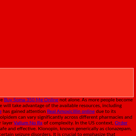
re
Buy Soma 350 Mg Online
not alone. As more people become
 will take advantage of the available resources, including
e
has gained attention
Real Amoxicillin online
due to its
Zolpidem can vary significantly across different pharmacies and
r layer
Valium No Rx
of complexity. In the US context,
Order
safe and effective. Klonopin, known generically as clonazepam,
ertain seizure disorders. It is crucial to emphasize that