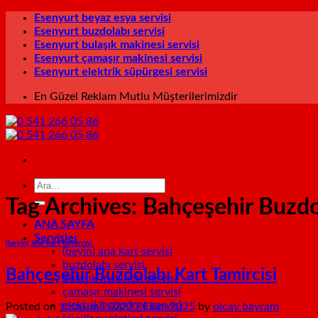
İçeriğe
Esenyurt beyaz esya servisi
atla
Esenyurt buzdolabı servisi
Esenyurt bulaşık makinesi servisi
Esenyurt çamaşır makinesi servisi
Esenyurt elektrik süpürgesi servisi
En Güzel Reklam Mutlu Müşterilerimizdir
Tag Archives:
Bahçeşehir Buzdol
ANA SAYFA
Servisler
(beyin) ana kart tamircisi
(beyin) ana kart servisi
buzdolabı servisi
Bahçeşehir Buzdolabı Kart Tamircisi
bulaşık makinesi servisi
çamaşır makinesi servisi
elektrikli süpürge servisi
Posted on
1 Kasım 2022
27 Ekim 2025
by
olcay bayram