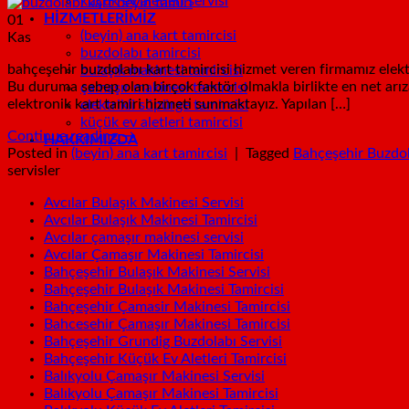
küçük ev aletleri servisi
HİZMETLERİMİZ
01
(beyin) ana kart tamircisi
Kas
buzdolabı tamircisi
bahçeşehir buzdolabı kart tamircisi hizmet veren firmamız elekt
bulaşık makinesi tamircisi
Bu duruma sebep olan birçok faktör olmakla birlikte en net arıza 
çamaşır makinesi tamircisi
elektronik kart tamiri hizmeti sunmaktayız. Yapılan […]
elektrikli süpürge tamircisi
küçük ev aletleri tamircisi
Continue reading
→
HAKKIMIZDA
Posted in
(beyin) ana kart tamircisi
|
Tagged
Bahçeşehir Buzdol
servisler
Avcılar Bulaşık Makinesi Servisi
Avcılar Bulaşık Makinesi Tamircisi
Avcılar çamaşır makinesi servisi
Avcılar Çamaşır Makinesi Tamircisi
Bahçeşehir Bulaşık Makinesi Servisi
Bahçeşehir Bulaşık Makinesi Tamircisi
Bahçeşehir Çamasir Makinesi Tamircisi
Bahcesehir Çamaşır Makinesi Tamircisi
Bahçeşehir Grundig Buzdolabı Servisi
Bahçeşehir Küçük Ev Aletleri Tamircisi
Balıkyolu Çamaşır Makinesi Servisi
Balıkyolu Çamaşır Makinesi Tamircisi