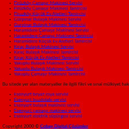
Firüzköy Çamaşır Makinesi Servisi
Firüzköy Çamaşır Makinesi Tamircisi
Firuzköy Küçük Ev Aletleri Tamircisi
Gürpınar Bulaşık Makinesi Servisi
Gurpinar Bulaşık Makinesi Tamircisi
Haramidere Çamaşır Makinesi Servisi
Haramidere Çamaşır Makinesi Tamircisi
Haramidere Küçük Ev Aletleri Tamircisi
Kıraç Bulaşık Makinesi Servisi
Kıraç Bulaşık Makinesi Tamircisi
Kıraç Küçük Ev Aletleri Tamircisi
Yakuplu Bulaşık Makinesi Servisi
Yakuplu Bulaşık Makinesi Tamircisi
Yakuplu Çamaşır Makinesi Tamircisi
Bu sitede yer alan materyaller ile ilgili fikrî ve sınaî mülkiyet h
Esenyurt beyaz esya servisi
Esenyurt buzdolabı servisi
Esenyurt bulaşık makinesi servisi
Esenyurt çamaşır makinesi servisi
Esenyurt elektrik süpürgesi servisi
Copyright 2000 ©
Cobay Digital Çözümler