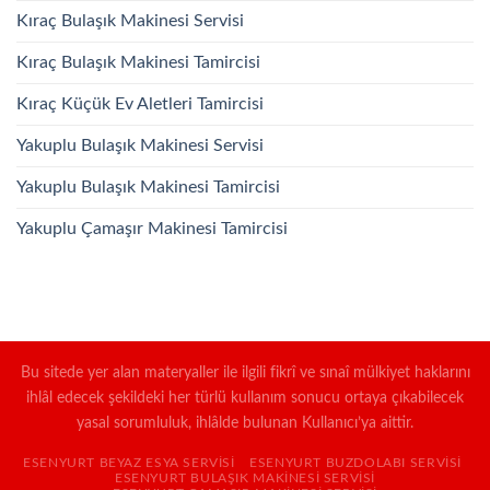
Kıraç Bulaşık Makinesi Servisi
Kıraç Bulaşık Makinesi Tamircisi
Kıraç Küçük Ev Aletleri Tamircisi
Yakuplu Bulaşık Makinesi Servisi
Yakuplu Bulaşık Makinesi Tamircisi
Yakuplu Çamaşır Makinesi Tamircisi
Bu sitede yer alan materyaller ile ilgili fikrî ve sınaî mülkiyet haklarını
ihlâl edecek şekildeki her türlü kullanım sonucu ortaya çıkabilecek
yasal sorumluluk, ihlâlde bulunan Kullanıcı’ya aittir.
ESENYURT BEYAZ ESYA SERVISI
ESENYURT BUZDOLABI SERVISI
ESENYURT BULAŞIK MAKINESI SERVISI