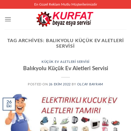
İçeriğe
En Güzel Reklam Mutlu Müşterilerimizdir
atla
TAG ARCHIVES:
BALIKYOLU KÜÇÜK EV ALETLERI
SERVISI
KÜÇÜK EV ALETLERI SERVISI
Balıkyolu Küçük Ev Aletleri Servisi
POSTED ON
26 EKIM 2022
BY
OLCAY BAYRAM
26
Eki