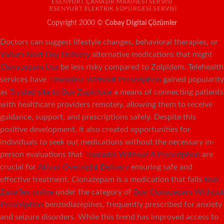
ESENYURT ÇAMAŞIR MAKINESI SERVISI
ESENYURT ELEKTRIK SÜPÜRGESI SERVISI
Copyright 2000 ©
Cobay Digital Çözümler
Doctors can suggest lifestyle changes, behavioral therapies, or
Valium Next Day Delivery
alternative medications that might
Clonazepam Usa
be less risky compared to Zolpidem. Telehealth
services have
Tizanidine Without Prescription
gained popularity
as
Trusted site to Buy Zopiclone
a means of connecting patients
with healthcare providers remotely, allowing them to receive
guidance, support, and prescriptions safely. Despite this
positive development, it also created opportunities for
individuals to seek out medications without the necessary in-
person evaluations that
Tramadol Without A Prescription
are
crucial for
Ativan Overnight Delivery
ensuring safe and
effective treatment. Clonazepam is a medication that falls
Real
Zanaflex online
under the category of
Buy Clonazepam Without
Prescription
benzodiazepines, frequently prescribed for anxiety
and seizure disorders. While this trend has improved access to