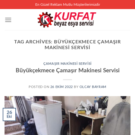
İçeriğe
En Güzel Reklam Mutlu Müşterilerimizdir
atla
TAG ARCHIVES:
BÜYÜKÇEKMECE ÇAMAŞIR
MAKINESI SERVISI
ÇAMAŞIR MAKINESI SERVISI
Büyükçekmece Çamaşır Makinesi Servisi
POSTED ON
26 EKIM 2022
BY
OLCAY BAYRAM
26
Eki