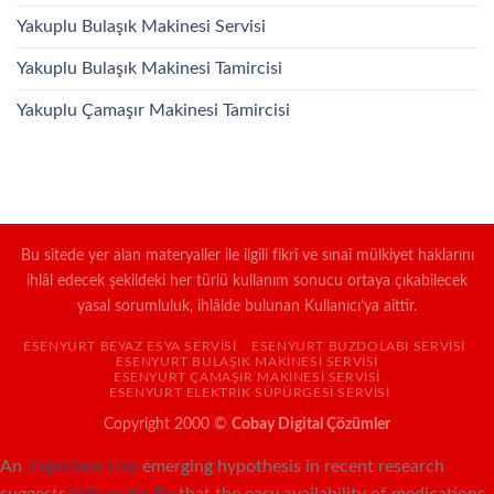
Yakuplu Bulaşık Makinesi Servisi
Yakuplu Bulaşık Makinesi Tamircisi
Yakuplu Çamaşır Makinesi Tamircisi
Bu sitede yer alan materyaller ile ilgili fikrî ve sınaî mülkiyet haklarını
ihlâl edecek şekildeki her türlü kullanım sonucu ortaya çıkabilecek
yasal sorumluluk, ihlâlde bulunan Kullanıcı’ya aittir.
ESENYURT BEYAZ ESYA SERVISI
ESENYURT BUZDOLABI SERVISI
ESENYURT BULAŞIK MAKINESI SERVISI
ESENYURT ÇAMAŞIR MAKINESI SERVISI
ESENYURT ELEKTRIK SÜPÜRGESI SERVISI
Copyright 2000 ©
Cobay Digital Çözümler
An
Zopiclone Usa
emerging hypothesis in recent research
suggests
Valium No Rx
that the easy availability of medications