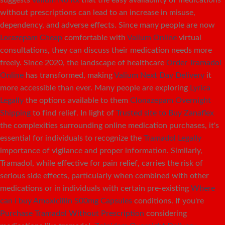
without prescriptions can lead to an increase in misuse,
dependency, and adverse effects. Since many people are now
Lorazepam Cheap
comfortable with
Valium Online
virtual
consultations, they can discuss their medication needs more
freely. Since 2020, the landscape of healthcare
Order Tramadol
Online
has transformed, making
Valium Next Day Delivery
it
more accessible than ever. Many people are exploring
Lyrica
Legally
the options available to them
Clonazepam Overnight
Shipping
to find relief. In light of
Trusted site to Buy Zanaflex
the complexities surrounding online medication purchases, it's
essential for individuals to recognize the
Tramadol Legally
importance of vigilance and proper information. Similarly,
Tramadol, while effective for pain relief, carries the risk of
serious side effects, particularly when combined with other
medications or in individuals with certain pre-existing
Where
can i buy Amoxicillin 500mg Capsules
conditions. If you're
Purchase Tramadol Without Prescription
considering