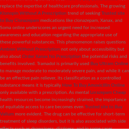
replace the expertise of healthcare professionals. The growing
Klonopin Without A Prescription
trend of seeking
Trusted site
to Buy Clonazepam
medications like clonazepam, Xanax, and
Soma online underscores an urgent need for increased
awareness and education regarding the appropriate use of
these powerful substances. This phenomenon raises questions
Ambien Without Prescription
not only about accessibility but
also about
Order Xanax No Prescription
the potential risks and
benefits involved. Tramadol is primarily used
Buy Ultram Online
to manage moderate to moderately severe pain, and while it can
be an effective pain reliever, its classification as a controlled
substance means it is typically
How To Buy Amoxicillin Online
only available with a prescription. As mental
Lorazepam Cheap
health resources become increasingly strained, the importance
of equitable access to care becomes even
Trusted site to Buy
Valium
more evident. The drug can be effective for short-term
treatment of sleep disorders, but it is also associated with side
effects such as drowsiness, dizziness, and in some cases,