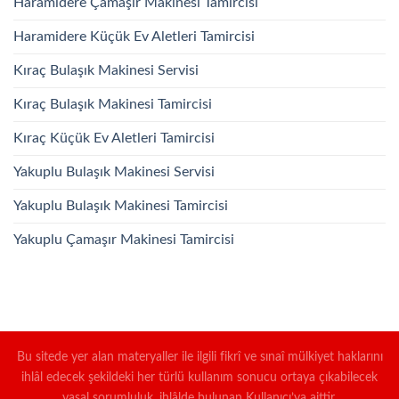
Haramidere Çamaşır Makinesi Tamircisi
Haramidere Küçük Ev Aletleri Tamircisi
Kıraç Bulaşık Makinesi Servisi
Kıraç Bulaşık Makinesi Tamircisi
Kıraç Küçük Ev Aletleri Tamircisi
Yakuplu Bulaşık Makinesi Servisi
Yakuplu Bulaşık Makinesi Tamircisi
Yakuplu Çamaşır Makinesi Tamircisi
Bu sitede yer alan materyaller ile ilgili fikrî ve sınaî mülkiyet haklarını
ihlâl edecek şekildeki her türlü kullanım sonucu ortaya çıkabilecek
yasal sorumluluk, ihlâlde bulunan Kullanıcı’ya aittir.