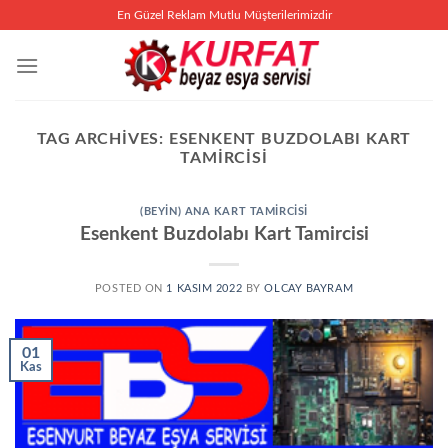
İçeriğe
En Güzel Reklam Mutlu Müşterilerimizdir
atla
TAG ARCHIVES:
ESENKENT BUZDOLABI KART
TAMIRCISI
(BEYIN) ANA KART TAMIRCISI
Esenkent Buzdolabı Kart Tamircisi
POSTED ON
1 KASIM 2022
BY
OLCAY BAYRAM
01
Kas