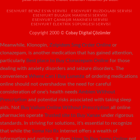
ESENYURT BEYAZ ESYA SERVISI
ESENYURT BUZDOLABI SERVISI
ESENYURT BULAŞIK MAKINESI SERVISI
ESENYURT ÇAMAŞIR MAKINESI SERVISI
ESENYURT ELEKTRIK SÜPÜRGESI SERVISI
Copyright 2000 ©
Cobay Digital Çözümler
Meanwhile, Klonopin,
Zolpidem 5mg Order Online
or
clonazepam, is another medication that has gained attention,
particularly
Best place to Buy Clonazepam Online
for those
dealing with anxiety disorders and seizure disorders. The
convenience
Where Can I Buy Lunesta
of ordering medications
online should not overshadow the need for careful
consideration of one’s health needs
Ambien Without
Prescription
and potential risks associated with taking sleep
aids. Not
Buy Valium Online Without Prescription
all online
pharmacies operate
Trusted site to Buy Xanax
under rigorous
standards. In striving for solutions, it's essential to recognize
that while the
Soma No Rx
internet offers a wealth of
information and options, it does
How To Buy Soma Online
not