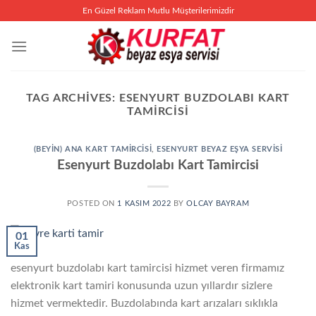
İçeriğe
En Güzel Reklam Mutlu Müşterilerimizdir
atla
TAG ARCHIVES:
ESENYURT BUZDOLABI KART
TAMIRCISI
(BEYIN) ANA KART TAMIRCISI
,
ESENYURT BEYAZ EŞYA SERVISI
Esenyurt Buzdolabı Kart Tamircisi
POSTED ON
1 KASIM 2022
BY
OLCAY BAYRAM
01
Kas
esenyurt buzdolabı kart tamircisi hizmet veren firmamız
elektronik kart tamiri konusunda uzun yıllardır sizlere
hizmet vermektedir. Buzdolabında kart arızaları sıklıkla