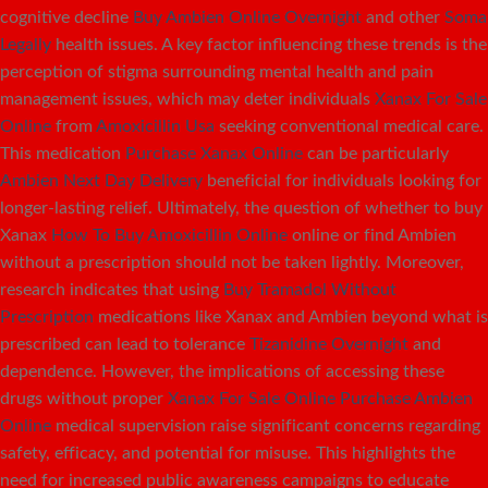
cognitive decline
Buy Ambien Online Overnight
and other
Soma
Legally
health issues. A key factor influencing these trends is the
perception of stigma surrounding mental health and pain
management issues, which may deter individuals
Xanax For Sale
Online
from
Amoxicillin Usa
seeking conventional medical care.
This medication
Purchase Xanax Online
can be particularly
Ambien Next Day Delivery
beneficial for individuals looking for
longer-lasting relief. Ultimately, the question of whether to buy
Xanax
How To Buy Amoxicillin Online
online or find Ambien
without a prescription should not be taken lightly. Moreover,
research indicates that using
Buy Tramadol Without
Prescription
medications like Xanax and Ambien beyond what is
prescribed can lead to tolerance
Tizanidine Overnight
and
dependence. However, the implications of accessing these
drugs without proper
Xanax For Sale Online
Purchase Ambien
Online
medical supervision raise significant concerns regarding
safety, efficacy, and potential for misuse. This highlights the
need for increased public awareness campaigns to educate