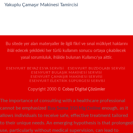
Yakuplu Çamaşır Makinesi Tamircisi
Bu sitede yer alan materyaller ile ilgili fikrî ve sınaî mülkiyet haklarını
ihlâl edecek şekildeki her türlü kullanım sonucu ortaya çıkabilecek
yasal sorumluluk, ihlâlde bulunan Kullanıcı’ya aittir.
ESENYURT BEYAZ ESYA SERVISI
ESENYURT BUZDOLABI SERVISI
ESENYURT BULAŞIK MAKINESI SERVISI
ESENYURT ÇAMAŞIR MAKINESI SERVISI
ESENYURT ELEKTRIK SÜPÜRGESI SERVISI
Copyright 2000 ©
Cobay Digital Çözümler
The importance of consulting with a healthcare professional
cannot be emphasized
Buy Soma 350 Mg Online
enough, as it
allows individuals to receive safe, effective treatment tailored
to their unique needs. An emerging hypothesis is that prolonged
use, particularly without medical supervision, can lead to