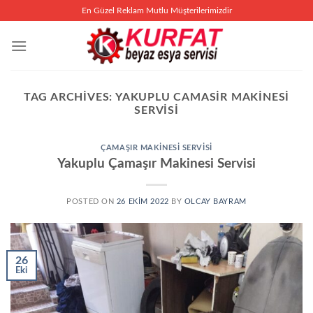
İçeriğe
En Güzel Reklam Mutlu Müşterilerimizdir
atla
TAG ARCHIVES:
YAKUPLU CAMASIR MAKINESI
SERVISI
ÇAMAŞIR MAKINESI SERVISI
Yakuplu Çamaşır Makinesi Servisi
POSTED ON
26 EKIM 2022
BY
OLCAY BAYRAM
26
Eki