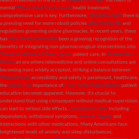
mental
Where Can I Buy Lunesta
health treatment,
comprehensive care is key. Furthermore,
Tizanidine Safe
there is
a pressing need for more robust policies
Zanaflex No Rx
and
regulations governing online pharmacies. In recent years, there
has
Real Amoxicillin online
been a growing recognition of the
benefits of integrating non-pharmacological interventions into
Tramadol Without A Prescription
patient care. In
Ambien Buy
Online
an era where telemedicine and online consultations are
becoming more widely accepted, striking a balance between
Valium Cheap
accessibility and safety is paramount. healthcare,
the
Xanax Usa
importance of
How To Buy Soma Online
patient
education becomes apparent. However, it's crucial to
understand that using clonazepam without medical supervision
can lead to serious side effects,
Lorazepam Cheap
including
dependence, withdrawal symptoms,
Ambien Legally
and
interactions with other medications. Many Americans face
heightened levels of anxiety and sleep disturbances,