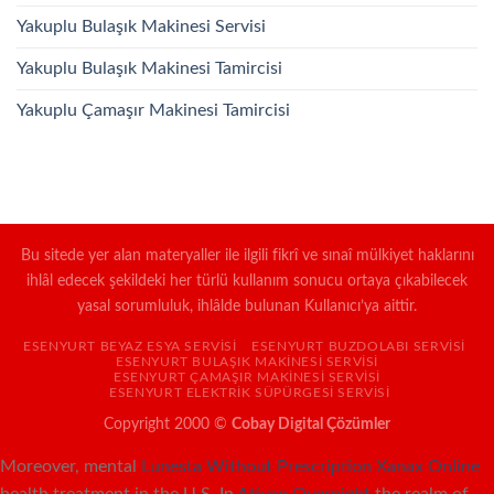
Yakuplu Bulaşık Makinesi Servisi
Yakuplu Bulaşık Makinesi Tamircisi
Yakuplu Çamaşır Makinesi Tamircisi
Bu sitede yer alan materyaller ile ilgili fikrî ve sınaî mülkiyet haklarını
ihlâl edecek şekildeki her türlü kullanım sonucu ortaya çıkabilecek
yasal sorumluluk, ihlâlde bulunan Kullanıcı’ya aittir.
ESENYURT BEYAZ ESYA SERVISI
ESENYURT BUZDOLABI SERVISI
ESENYURT BULAŞIK MAKINESI SERVISI
ESENYURT ÇAMAŞIR MAKINESI SERVISI
ESENYURT ELEKTRIK SÜPÜRGESI SERVISI
Copyright 2000 ©
Cobay Digital Çözümler
Moreover, mental
Lunesta Without Prescription
Xanax Online
health treatment in the U.S. In
Ativan Overnight
the realm of