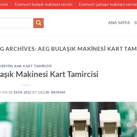
rvisi
Esenyurt bulaşık makinesi servisi
Esenyurt çamaşır makinesi servis
ANA SAYFA
S
G ARCHIVES:
AEG BULAŞIK MAKINESI KART TAM
(BEYIN) ANA KART TAMIRCISI
aşık Makinesi Kart Tamircisi
D ON
31 EKIM 2022
BY
OLCAY BAYRAM