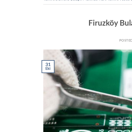
Firuzköy Bul
POSTE
31
Eki