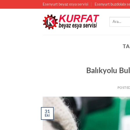
İçeriğe
Esenyurt beyaz esya servisi
Esenyurt buzdolabı se
atla
TA
Balıkyolu Bul
POSTE
31
Eki