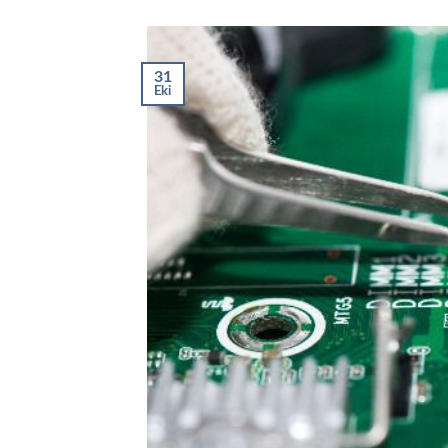
31
Eki