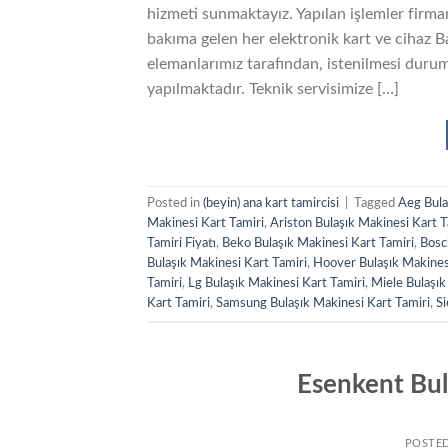
hizmeti sunmaktayız. Yapılan işlemler firmam
bakıma gelen her elektronik kart ve cihaz B
elemanlarımız tarafından, istenilmesi durum
yapılmaktadır. Teknik servisimize […]
Posted in
(beyin) ana kart tamircisi
|
Tagged
Aeg Bula
Makinesi Kart Tamiri
,
Ariston Bulaşık Makinesi Kart T
Tamiri Fiyatı
,
Beko Bulaşık Makinesi Kart Tamiri
,
Bosc
Bulaşık Makinesi Kart Tamiri
,
Hoover Bulaşık Makines
Tamiri
,
Lg Bulaşık Makinesi Kart Tamiri
,
Miele Bulaşık
Kart Tamiri
,
Samsung Bulaşık Makinesi Kart Tamiri
,
Si
Esenkent Bul
POSTE