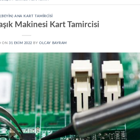
(BEYIN) ANA KART TAMIRCISI
aşık Makinesi Kart Tamircisi
D ON
31 EKIM 2022
BY
OLCAY BAYRAM