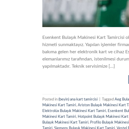
Esenkent Bulaşık Makinesi Kart Tamircisi ol
hizmeti sunmaktayız. Yapılan işlemler firmam
bakıma gelen her elektronik kart ve cihaz E
elemanlarımız tarafından, istenilmesi durum
yapılmaktadır. Teknik servisimize […]
Posted in
(beyin) ana kart tamircisi
|
Tagged
Aeg Bula
Makinesi Kart Tamiri
,
Ariston Bulaşık Makinesi Kart T
Elektrolüx Bulaşık Makinesi Kart Tamiri
,
Esenkent Bul
Makinesi Kart Tamiri
,
Hotpoint Bulaşık Makinesi Kart
Bulaşık Makinesi Kart Tamiri
,
Profilo Bulaşık Makinesi
Tamiri
,
Siemens Bulaşık Makinesi Kart Tamiri
,
Vestel 