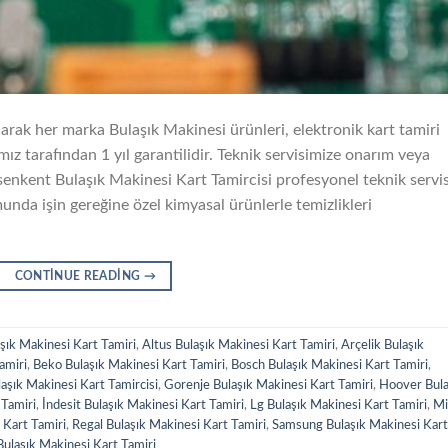
arak her marka Bulaşık Makinesi ürünleri, elektronik kart tamiri
ız tarafından 1 yıl garantilidir. Teknik servisimize onarım veya
senkent Bulaşık Makinesi Kart Tamircisi profesyonel teknik servi
unda işin gereğine özel kimyasal ürünlerle temizlikleri
CONTINUE READING
→
şık Makinesi Kart Tamiri
,
Altus Bulaşık Makinesi Kart Tamiri
,
Arçelik Bulaşık
amiri
,
Beko Bulaşık Makinesi Kart Tamiri
,
Bosch Bulaşık Makinesi Kart Tamiri
,
aşık Makinesi Kart Tamircisi
,
Gorenje Bulaşık Makinesi Kart Tamiri
,
Hoover Bula
 Tamiri
,
İndesit Bulaşık Makinesi Kart Tamiri
,
Lg Bulaşık Makinesi Kart Tamiri
,
Mi
 Kart Tamiri
,
Regal Bulaşık Makinesi Kart Tamiri
,
Samsung Bulaşık Makinesi Kart
Bulaşık Makinesi Kart Tamiri