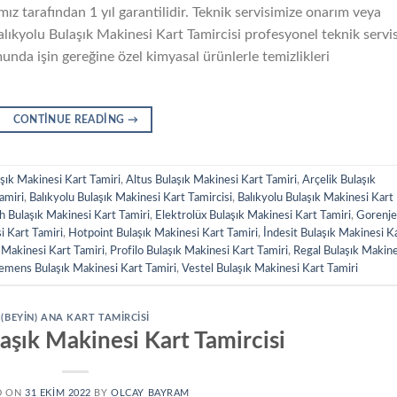
ız tarafından 1 yıl garantilidir. Teknik servisimize onarım veya
alıkyolu Bulaşık Makinesi Kart Tamircisi profesyonel teknik servi
unda işin gereğine özel kimyasal ürünlerle temizlikleri
CONTINUE READING
→
şık Makinesi Kart Tamiri
,
Altus Bulaşık Makinesi Kart Tamiri
,
Arçelik Bulaşık
amiri
,
Balıkyolu Bulaşık Makinesi Kart Tamircisi
,
Balıkyolu Bulaşık Makinesi Kart
h Bulaşık Makinesi Kart Tamiri
,
Elektrolüx Bulaşık Makinesi Kart Tamiri
,
Gorenje
i Kart Tamiri
,
Hotpoint Bulaşık Makinesi Kart Tamiri
,
İndesit Bulaşık Makinesi K
 Makinesi Kart Tamiri
,
Profilo Bulaşık Makinesi Kart Tamiri
,
Regal Bulaşık Makine
emens Bulaşık Makinesi Kart Tamiri
,
Vestel Bulaşık Makinesi Kart Tamiri
(BEYIN) ANA KART TAMIRCISI
aşık Makinesi Kart Tamircisi
D ON
31 EKIM 2022
BY
OLCAY BAYRAM