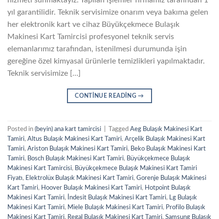
hizmeti sunmaktayız. Yapılan işlemler firmamız tarafından 1
yıl garantilidir. Teknik servisimize onarım veya bakıma gelen
her elektronik kart ve cihaz Büyükçekmece Bulaşık
Makinesi Kart Tamircisi profesyonel teknik servis
elemanlarımız tarafından, istenilmesi durumunda işin
gereğine özel kimyasal ürünlerle temizlikleri yapılmaktadır.
Teknik servisimize […]
CONTINUE READING
→
Posted in
(beyin) ana kart tamircisi
|
Tagged
Aeg Bulaşık Makinesi Kart
Tamiri
,
Altus Bulaşık Makinesi Kart Tamiri
,
Arçelik Bulaşık Makinesi Kart
Tamiri
,
Ariston Bulaşık Makinesi Kart Tamiri
,
Beko Bulaşık Makinesi Kart
Tamiri
,
Bosch Bulaşık Makinesi Kart Tamiri
,
Büyükçekmece Bulaşık
Makinesi Kart Tamircisi
,
Büyükçekmece Bulaşık Makinesi Kart Tamiri
Fiyatı
,
Elektrolüx Bulaşık Makinesi Kart Tamiri
,
Gorenje Bulaşık Makinesi
Kart Tamiri
,
Hoover Bulaşık Makinesi Kart Tamiri
,
Hotpoint Bulaşık
Makinesi Kart Tamiri
,
İndesit Bulaşık Makinesi Kart Tamiri
,
Lg Bulaşık
Makinesi Kart Tamiri
,
Miele Bulaşık Makinesi Kart Tamiri
,
Profilo Bulaşık
Makinesi Kart Tamiri
,
Regal Bulaşık Makinesi Kart Tamiri
,
Samsung Bulaşık