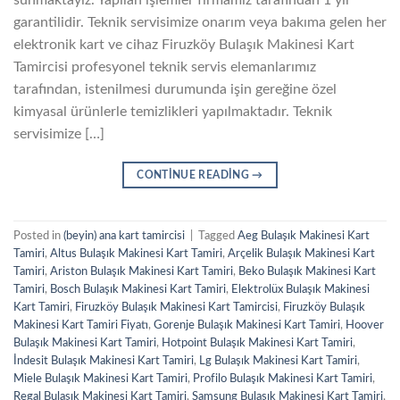
garantilidir. Teknik servisimize onarım veya bakıma gelen her
elektronik kart ve cihaz Firuzköy Bulaşık Makinesi Kart
Tamircisi profesyonel teknik servis elemanlarımız
tarafından, istenilmesi durumunda işin gereğine özel
kimyasal ürünlerle temizlikleri yapılmaktadır. Teknik
servisimize […]
CONTINUE READING
→
Posted in
(beyin) ana kart tamircisi
|
Tagged
Aeg Bulaşık Makinesi Kart
Tamiri
,
Altus Bulaşık Makinesi Kart Tamiri
,
Arçelik Bulaşık Makinesi Kart
Tamiri
,
Ariston Bulaşık Makinesi Kart Tamiri
,
Beko Bulaşık Makinesi Kart
Tamiri
,
Bosch Bulaşık Makinesi Kart Tamiri
,
Elektrolüx Bulaşık Makinesi
Kart Tamiri
,
Firuzköy Bulaşık Makinesi Kart Tamircisi
,
Firuzköy Bulaşık
Makinesi Kart Tamiri Fiyatı
,
Gorenje Bulaşık Makinesi Kart Tamiri
,
Hoover
Bulaşık Makinesi Kart Tamiri
,
Hotpoint Bulaşık Makinesi Kart Tamiri
,
İndesit Bulaşık Makinesi Kart Tamiri
,
Lg Bulaşık Makinesi Kart Tamiri
,
Miele Bulaşık Makinesi Kart Tamiri
,
Profilo Bulaşık Makinesi Kart Tamiri
,
Regal Bulaşık Makinesi Kart Tamiri
,
Samsung Bulaşık Makinesi Kart Tamiri
,