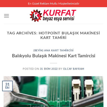
İçeriğe
En Güzel Reklam Mutlu Müşterilerimizdir
atla
TAG ARCHIVES:
HOTPOINT BULAŞIK MAKINESI
KART TAMIRI
(BEYIN) ANA KART TAMIRCISI
Balıkyolu Bulaşık Makinesi Kart Tamircisi
POSTED ON
31 EKIM 2022
BY
OLCAY BAYRAM
31
Eki