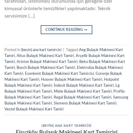
tarafından, istenilmesi durumunda işin gereğine özel
kimyasal ürünlerle temizlikleri yapılmaktadır. Teknik
servisimize […]
CONTINUE READING
→
Posted in
(beyin) ana kart tamircisi
|
Tagged
Aeg Bulaşık Makinesi Kart
Tamiri
,
Altus Bulaşık Makinesi Kart Tamiri
,
Arçelik Bulaşık Makinesi Kart
Tamiri
,
Ariston Bulaşık Makinesi Kart Tamiri
,
Beko Bulaşık Makinesi Kart
Tamiri
,
Bosch Bulaşık Makinesi Kart Tamiri
,
Elektrolüx Bulaşık Makinesi
Kart Tamiri
,
Esenkent Bulaşık Makinesi Kart Tamircisi
,
Gorenje Bulaşık
Makinesi Kart Tamiri
,
Hoover Bulaşık Makinesi Kart Tamiri
,
Hotpoint
Bulaşık Makinesi Kart Tamiri
,
İndesit Bulaşık Makinesi Kart Tamiri
,
Lg
Bulaşık Makinesi Kart Tamiri
,
Miele Bulaşık Makinesi Kart Tamiri
,
Profilo
Bulaşık Makinesi Kart Tamiri
,
Regal Bulaşık Makinesi Kart Tamiri
,
Samsung
Bulaşık Makinesi Kart Tamiri
,
Siemens Bulaşık Makinesi Kart Tamiri
,
Vestel Bulaşık Makinesi Kart Tamiri
(BEYIN) ANA KART TAMIRCISI
Firuzköy Bulaşık Makinesi Kart Tamircisi