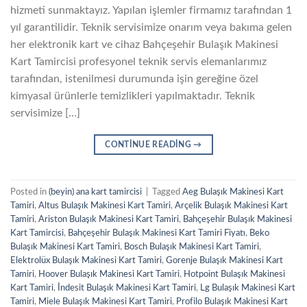
hizmeti sunmaktayız. Yapılan işlemler firmamız tarafından 1
yıl garantilidir. Teknik servisimize onarım veya bakıma gelen
her elektronik kart ve cihaz Bahçeşehir Bulaşık Makinesi
Kart Tamircisi profesyonel teknik servis elemanlarımız
tarafından, istenilmesi durumunda işin gereğine özel
kimyasal ürünlerle temizlikleri yapılmaktadır. Teknik
servisimize […]
CONTINUE READING
→
Posted in
(beyin) ana kart tamircisi
|
Tagged
Aeg Bulaşık Makinesi Kart
Tamiri
,
Altus Bulaşık Makinesi Kart Tamiri
,
Arçelik Bulaşık Makinesi Kart
Tamiri
,
Ariston Bulaşık Makinesi Kart Tamiri
,
Bahçeşehir Bulaşık Makinesi
Kart Tamircisi
,
Bahçeşehir Bulaşık Makinesi Kart Tamiri Fiyatı
,
Beko
Bulaşık Makinesi Kart Tamiri
,
Bosch Bulaşık Makinesi Kart Tamiri
,
Elektrolüx Bulaşık Makinesi Kart Tamiri
,
Gorenje Bulaşık Makinesi Kart
Tamiri
,
Hoover Bulaşık Makinesi Kart Tamiri
,
Hotpoint Bulaşık Makinesi
Kart Tamiri
,
İndesit Bulaşık Makinesi Kart Tamiri
,
Lg Bulaşık Makinesi Kart
Tamiri
,
Miele Bulaşık Makinesi Kart Tamiri
,
Profilo Bulaşık Makinesi Kart